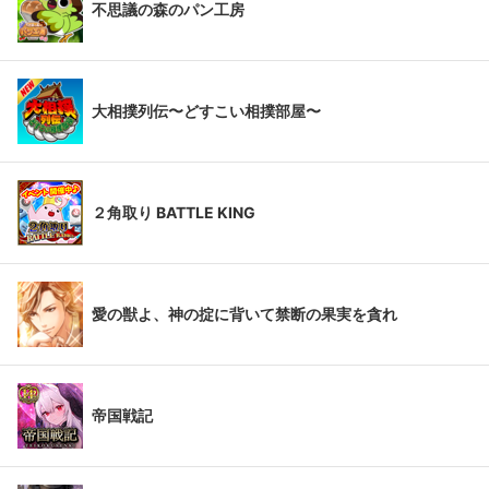
不思議の森のパン工房
大相撲列伝〜どすこい相撲部屋〜
２角取り BATTLE KING
愛の獣よ、神の掟に背いて禁断の果実を貪れ
帝国戦記