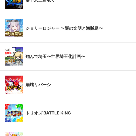
ジョリーロジャー 〜謎の文明と海賊島〜
翔んで埼玉〜世界埼玉化計画〜
崩壊リバーシ
トリオズ BATTLE KING