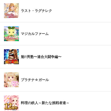
ラスト・ラグナレク
マジカルファーム
魁!!男塾〜連合大闘争編〜
プラチナ☆ガール
料理の鉄人～新たな挑戦者達～