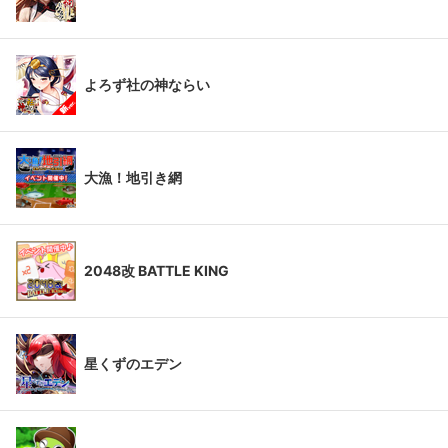
よろず社の神ならい
大漁！地引き網
2048改 BATTLE KING
星くずのエデン