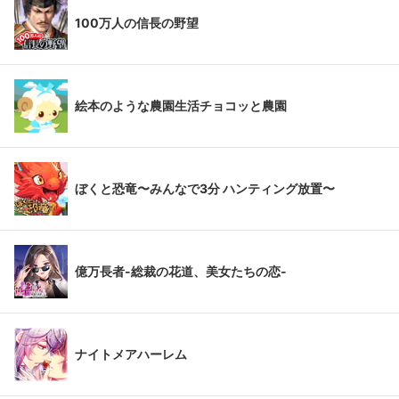
100万人の信長の野望
絵本のような農園生活チョコッと農園
ぼくと恐竜〜みんなで3分 ハンティング放置〜
億万長者-総裁の花道、美女たちの恋-
ナイトメアハーレム