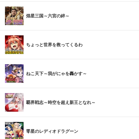
煌星三国～六宮の絆～
ちょっと世界を救ってくるわ
ねこ天下～我がにゃを轟かす～
覇界戦志～時空を超え新王となれ～
零星のレディオドラグーン