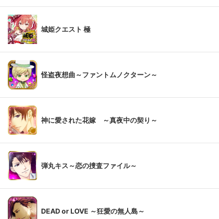
城姫クエスト 極
怪盗夜想曲～ファントムノクターン～
神に愛された花嫁 ～真夜中の契り～
弾丸キス～恋の捜査ファイル～
DEAD or LOVE ～狂愛の無人島～