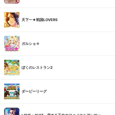
天下一★戦国LOVERS
ガルショ☆
ぼくのレストラン2
ダービーリーグ