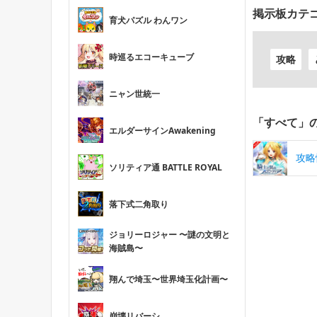
掲示板カテ
育犬パズル わんワン
時巡るエコーキューブ
攻略
ニャン世統一
「すべて」
エルダーサインAwakening
攻略
ソリティア通 BATTLE ROYAL
落下式二角取り
ジョリーロジャー 〜謎の文明と
海賊島〜
翔んで埼玉〜世界埼玉化計画〜
崩壊リバーシ