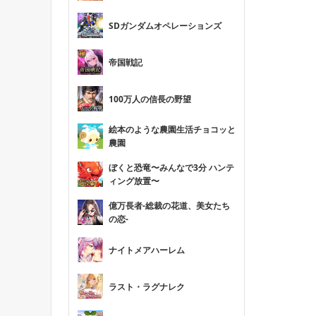
SDガンダムオペレーションズ
帝国戦記
100万人の信長の野望
絵本のような農園生活チョコッと
農園
ぼくと恐竜〜みんなで3分 ハンテ
ィング放置〜
億万長者-総裁の花道、美女たち
の恋-
ナイトメアハーレム
ラスト・ラグナレク