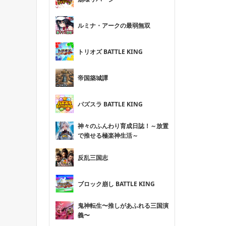
ルミナ・アークの最弱無双
トリオズ BATTLE KING
帝国築城譚
パズスラ BATTLE KING
神々のふんわり育成日誌！～放置
で推せる極楽神生活～
反乱三国志
ブロック崩し BATTLE KING
鬼神転生〜推しがあふれる三国演
義〜