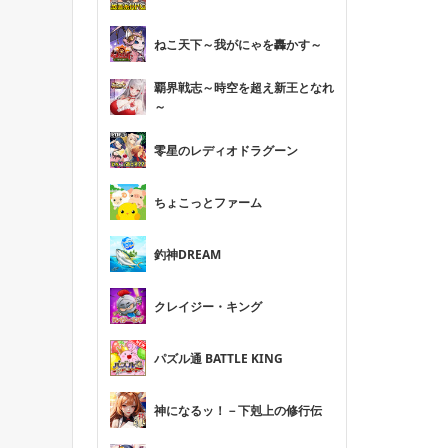
ねこ天下～我がにゃを轟かす～
覇界戦志～時空を超え新王となれ
～
零星のレディオドラグーン
ちょこっとファーム
釣神DREAM
クレイジー・キング
パズル通 BATTLE KING
神になるッ！－下剋上の修行伝