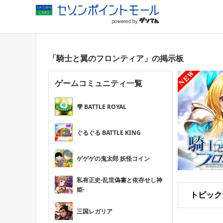
「騎士と翼のフロンティア」の掲示板
ゲームコミュニティ一覧
雫 BATTLE ROYAL
ぐるぐる BATTLE KING
ゲゲゲの鬼太郎 妖怪コイン
私有正史-乱世偽書と依存せし神
姫-
トピック
三国レガリア