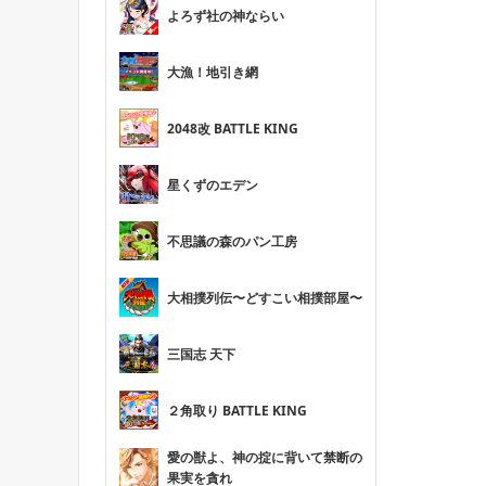
よろず社の神ならい
大漁！地引き網
2048改 BATTLE KING
星くずのエデン
不思議の森のパン工房
大相撲列伝〜どすこい相撲部屋〜
三国志 天下
２角取り BATTLE KING
愛の獣よ、神の掟に背いて禁断の
果実を貪れ