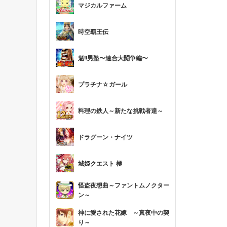
マジカルファーム
時空覇王伝
魁!!男塾〜連合大闘争編〜
プラチナ☆ガール
料理の鉄人～新たな挑戦者達～
ドラグーン・ナイツ
城姫クエスト 極
怪盗夜想曲～ファントムノクター
ン～
神に愛された花嫁 ～真夜中の契
り～