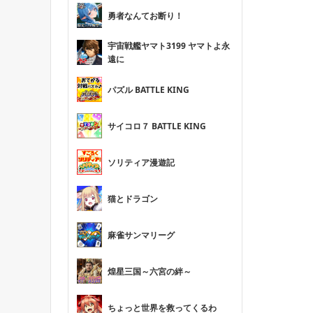
勇者なんてお断り！
宇宙戦艦ヤマト3199 ヤマトよ永
遠に
パズル BATTLE KING
サイコロ７ BATTLE KING
ソリティア漫遊記
猫とドラゴン
麻雀サンマリーグ
煌星三国～六宮の絆～
ちょっと世界を救ってくるわ