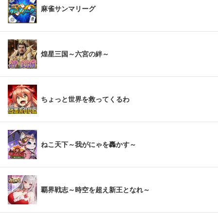
麻雀サンマリーグ
煌星三国～六宮の絆～
ちょっと世界を救ってくるわ
ねこ天下～我がにゃを轟かす～
覇界戦志～時空を超え新王となれ～