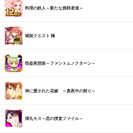
料理の鉄人～新たな挑戦者達～
城姫クエスト 極
怪盗夜想曲～ファントムノクターン～
神に愛された花嫁 ～真夜中の契り～
弾丸キス～恋の捜査ファイル～