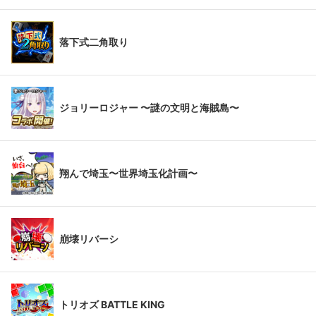
落下式二角取り
ジョリーロジャー 〜謎の文明と海賊島〜
翔んで埼玉〜世界埼玉化計画〜
崩壊リバーシ
トリオズ BATTLE KING