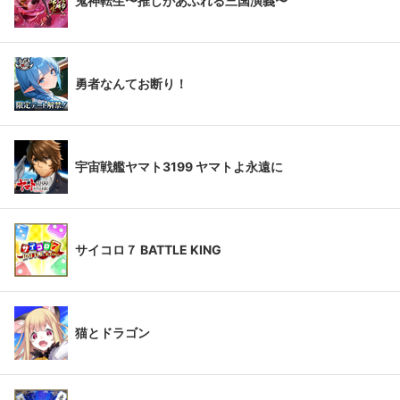
鬼神転生〜推しがあふれる三国演義〜
勇者なんてお断り！
宇宙戦艦ヤマト3199 ヤマトよ永遠に
サイコロ７ BATTLE KING
猫とドラゴン