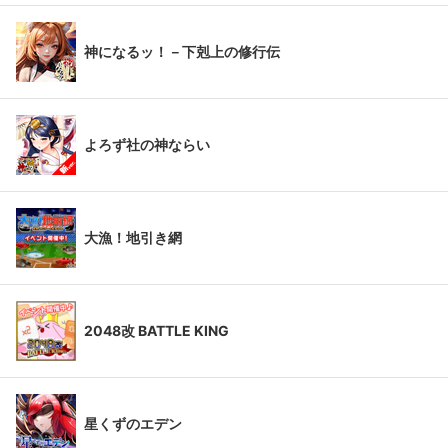
神になるッ！－下剋上の修行伝
よろず社の神ならい
大漁！地引き網
2048改 BATTLE KING
星くずのエデン