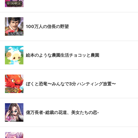
100万人の信長の野望
絵本のような農園生活チョコッと農園
ぼくと恐竜〜みんなで3分 ハンティング放置〜
億万長者-総裁の花道、美女たちの恋-