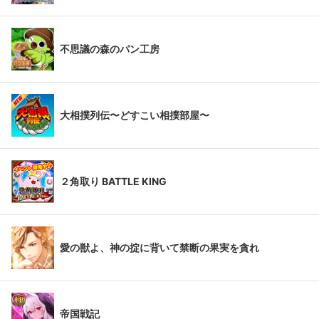
不思議の森のパン工房
大相撲列伝〜どすこい相撲部屋〜
２角取り BATTLE KING
愛の獣よ、神の掟に背いて禁断の果実を貪れ
帝国戦記