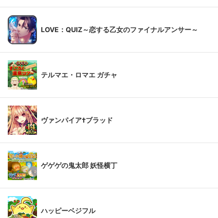
LOVE：QUIZ～恋する乙女のファイナルアンサー～
テルマエ・ロマエ ガチャ
ヴァンパイア†ブラッド
ゲゲゲの鬼太郎 妖怪横丁
ハッピーベジフル