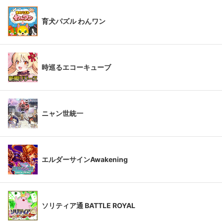
育犬パズル わんワン
時巡るエコーキューブ
ニャン世統一
エルダーサインAwakening
ソリティア通 BATTLE ROYAL