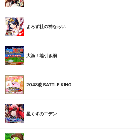
よろず社の神ならい
大漁！地引き網
2048改 BATTLE KING
星くずのエデン