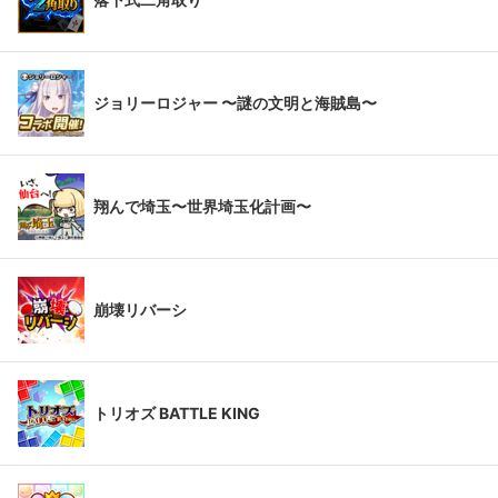
ジョリーロジャー 〜謎の文明と海賊島〜
翔んで埼玉〜世界埼玉化計画〜
崩壊リバーシ
トリオズ BATTLE KING