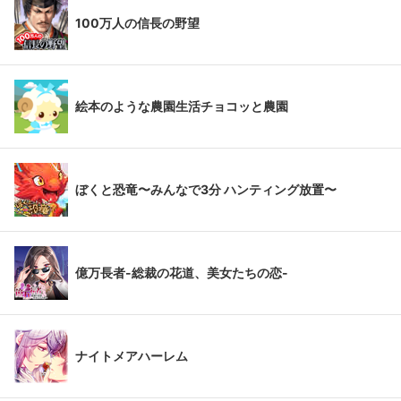
100万人の信長の野望
絵本のような農園生活チョコッと農園
ぼくと恐竜〜みんなで3分 ハンティング放置〜
億万長者-総裁の花道、美女たちの恋-
ナイトメアハーレム