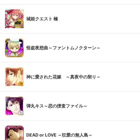
城姫クエスト 極
怪盗夜想曲～ファントムノクターン～
神に愛された花嫁 ～真夜中の契り～
弾丸キス～恋の捜査ファイル～
DEAD or LOVE ～狂愛の無人島～