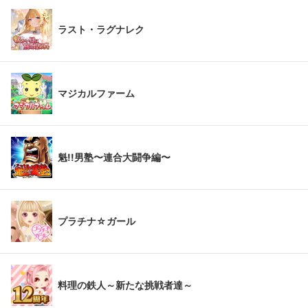
ラスト・ラグナレク
マジカルファーム
魁!!男塾〜連合大闘争編〜
プラチナ☆ガール
料理の鉄人～新たな挑戦者達～