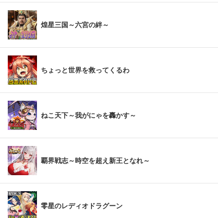
煌星三国～六宮の絆～
ちょっと世界を救ってくるわ
ねこ天下～我がにゃを轟かす～
覇界戦志～時空を超え新王となれ～
零星のレディオドラグーン