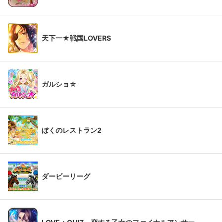
天下一★戦国LOVERS
ガルショ☆
ぼくのレストラン2
ダービーリーグ