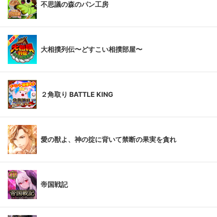
不思議の森のパン工房
大相撲列伝〜どすこい相撲部屋〜
２角取り BATTLE KING
愛の獣よ、神の掟に背いて禁断の果実を貪れ
帝国戦記