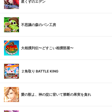
星くずのエデン
不思議の森のパン工房
大相撲列伝〜どすこい相撲部屋〜
２角取り BATTLE KING
愛の獣よ、神の掟に背いて禁断の果実を貪れ