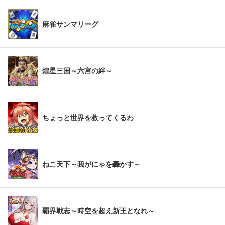
麻雀サンマリーグ
煌星三国～六宮の絆～
ちょっと世界を救ってくるわ
ねこ天下～我がにゃを轟かす～
覇界戦志～時空を超え新王となれ～