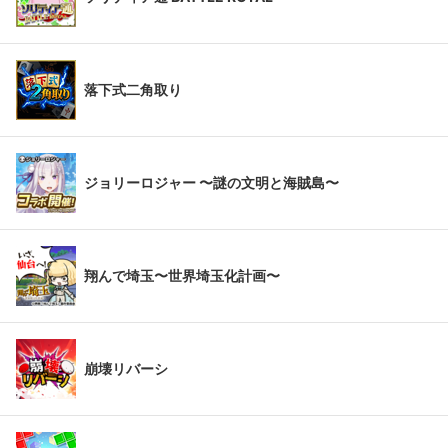
落下式二角取り
ジョリーロジャー 〜謎の文明と海賊島〜
翔んで埼玉〜世界埼玉化計画〜
崩壊リバーシ