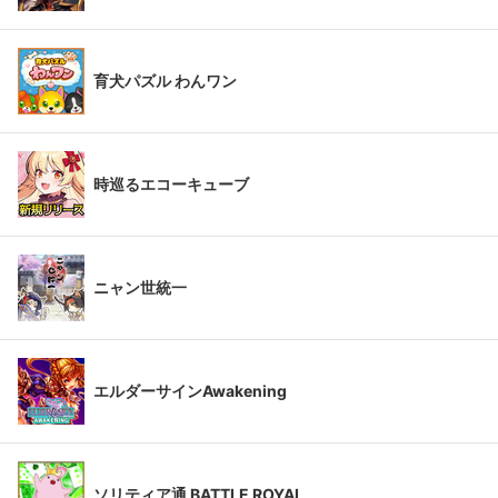
育犬パズル わんワン
時巡るエコーキューブ
ニャン世統一
エルダーサインAwakening
ソリティア通 BATTLE ROYAL