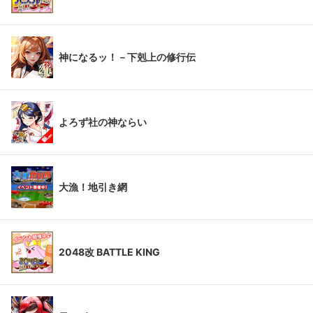
神になるッ！－下剋上の修行伝
よろず社の神ならい
大漁！地引き網
2048改 BATTLE KING