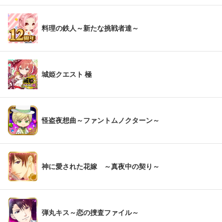
料理の鉄人～新たな挑戦者達～
城姫クエスト 極
怪盗夜想曲～ファントムノクターン～
神に愛された花嫁 ～真夜中の契り～
弾丸キス～恋の捜査ファイル～