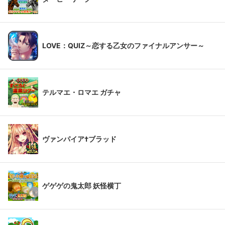
LOVE：QUIZ～恋する乙女のファイナルアンサー～
テルマエ・ロマエ ガチャ
ヴァンパイア†ブラッド
ゲゲゲの鬼太郎 妖怪横丁