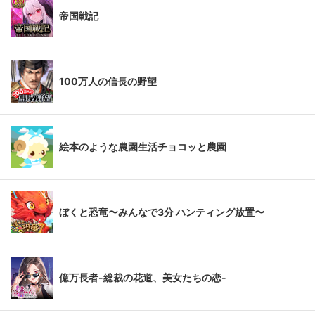
帝国戦記
100万人の信長の野望
絵本のような農園生活チョコッと農園
ぼくと恐竜〜みんなで3分 ハンティング放置〜
億万長者-総裁の花道、美女たちの恋-