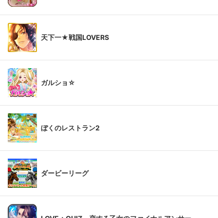
天下一★戦国LOVERS
ガルショ☆
ぼくのレストラン2
ダービーリーグ