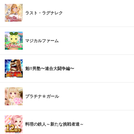
ラスト・ラグナレク
マジカルファーム
魁!!男塾〜連合大闘争編〜
プラチナ☆ガール
料理の鉄人～新たな挑戦者達～