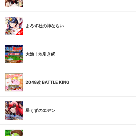
よろず社の神ならい
大漁！地引き網
2048改 BATTLE KING
星くずのエデン