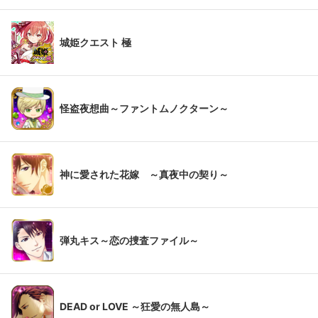
城姫クエスト 極
怪盗夜想曲～ファントムノクターン～
神に愛された花嫁 ～真夜中の契り～
弾丸キス～恋の捜査ファイル～
DEAD or LOVE ～狂愛の無人島～