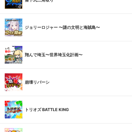
ジョリーロジャー 〜謎の文明と海賊島〜
翔んで埼玉〜世界埼玉化計画〜
崩壊リバーシ
トリオズ BATTLE KING