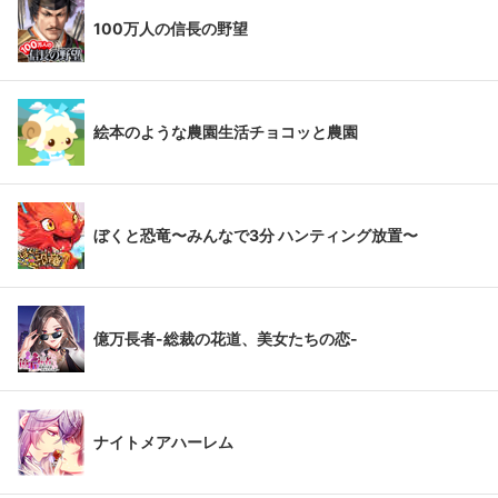
100万人の信長の野望
絵本のような農園生活チョコッと農園
ぼくと恐竜〜みんなで3分 ハンティング放置〜
億万長者-総裁の花道、美女たちの恋-
ナイトメアハーレム