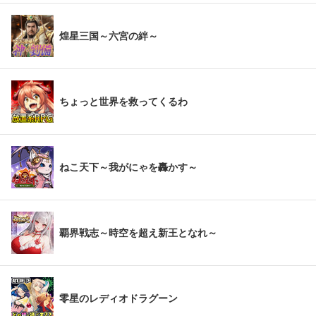
煌星三国～六宮の絆～
ちょっと世界を救ってくるわ
ねこ天下～我がにゃを轟かす～
覇界戦志～時空を超え新王となれ～
零星のレディオドラグーン