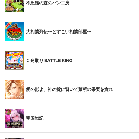
不思議の森のパン工房
大相撲列伝〜どすこい相撲部屋〜
２角取り BATTLE KING
愛の獣よ、神の掟に背いて禁断の果実を貪れ
帝国戦記