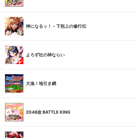
神になるッ！－下剋上の修行伝
よろず社の神ならい
大漁！地引き網
2048改 BATTLE KING