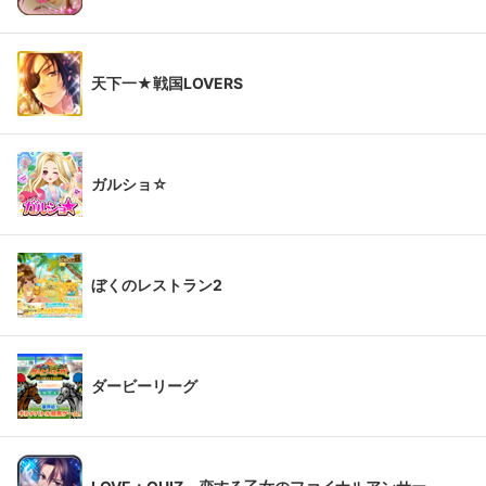
天下一★戦国LOVERS
ガルショ☆
ぼくのレストラン2
ダービーリーグ