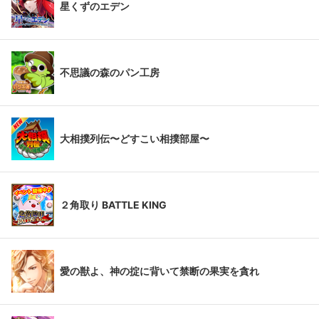
星くずのエデン
不思議の森のパン工房
大相撲列伝〜どすこい相撲部屋〜
２角取り BATTLE KING
愛の獣よ、神の掟に背いて禁断の果実を貪れ