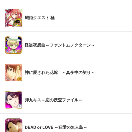
城姫クエスト 極
怪盗夜想曲～ファントムノクターン～
神に愛された花嫁 ～真夜中の契り～
弾丸キス～恋の捜査ファイル～
DEAD or LOVE ～狂愛の無人島～