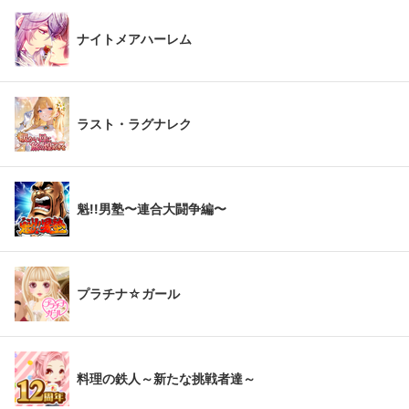
ナイトメアハーレム
ラスト・ラグナレク
魁!!男塾〜連合大闘争編〜
プラチナ☆ガール
料理の鉄人～新たな挑戦者達～