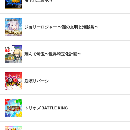
ジョリーロジャー 〜謎の文明と海賊島〜
翔んで埼玉〜世界埼玉化計画〜
崩壊リバーシ
トリオズ BATTLE KING