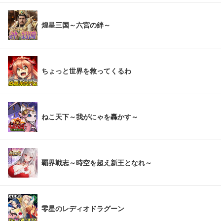
煌星三国～六宮の絆～
ちょっと世界を救ってくるわ
ねこ天下～我がにゃを轟かす～
覇界戦志～時空を超え新王となれ～
零星のレディオドラグーン