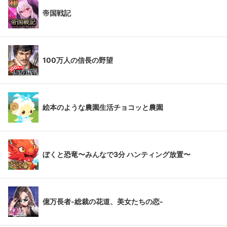
帝国戦記
100万人の信長の野望
絵本のような農園生活チョコッと農園
ぼくと恐竜〜みんなで3分 ハンティング放置〜
億万長者-総裁の花道、美女たちの恋-