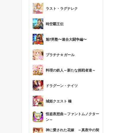
ラスト・ラグナレク
時空覇王伝
魁!!男塾〜連合大闘争編〜
プラチナ☆ガール
料理の鉄人～新たな挑戦者達～
ドラグーン・ナイツ
城姫クエスト 極
怪盗夜想曲～ファントムノクター
ン～
神に愛された花嫁 ～真夜中の契