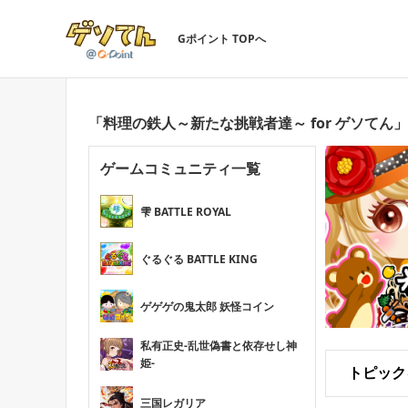
Gポイント TOPへ
「料理の鉄人～新たな挑戦者達～ for ゲソてん
ゲームコミュニティ一覧
雫 BATTLE ROYAL
ぐるぐる BATTLE KING
ゲゲゲの鬼太郎 妖怪コイン
私有正史-乱世偽書と依存せし神
姫-
トピック
三国レガリア