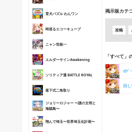
掲示板カテ
育犬パズル わんワン
時巡るエコーキューブ
攻略
ニャン世統一
「すべて」
エルダーサインAwakening
dｹ
ソリティア通 BATTLE ROYAL
回し
落下式二角取り
ジョリーロジャー 〜謎の文明と
海賊島〜
翔んで埼玉〜世界埼玉化計画〜