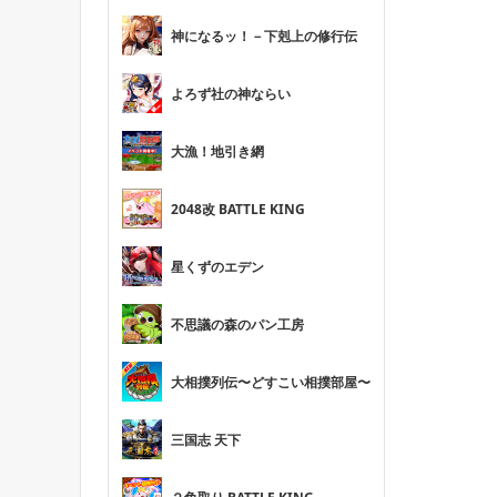
神になるッ！－下剋上の修行伝
よろず社の神ならい
大漁！地引き網
2048改 BATTLE KING
星くずのエデン
不思議の森のパン工房
大相撲列伝〜どすこい相撲部屋〜
三国志 天下