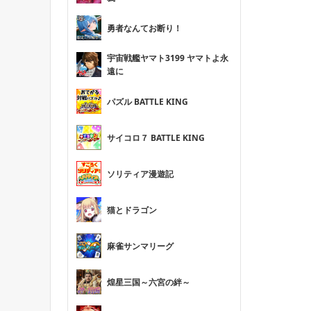
勇者なんてお断り！
宇宙戦艦ヤマト3199 ヤマトよ永
遠に
パズル BATTLE KING
サイコロ７ BATTLE KING
ソリティア漫遊記
猫とドラゴン
麻雀サンマリーグ
煌星三国～六宮の絆～