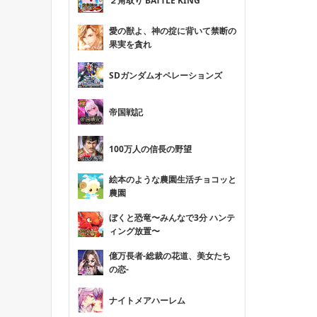
２角取り BATTLE KING
愛の獣よ、神の掟に背いて禁断の
果実を貪れ
SDガンダムオペレーションズ
帝国戦記
100万人の信長の野望
絵本のような農園生活チョコッと
農園
ぼくと恐竜〜みんなで3分 ハンテ
ィング放置〜
億万長者-総裁の花道、美女たち
の恋-
ナイトメアハーレム