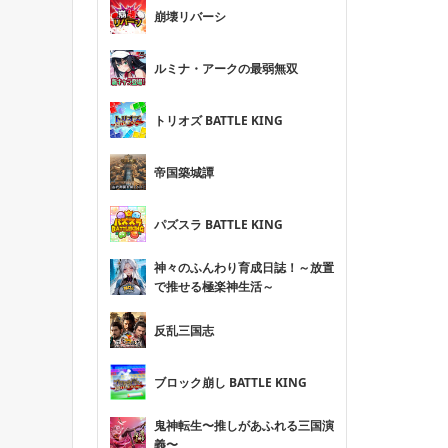
崩壊リバーシ
ルミナ・アークの最弱無双
トリオズ BATTLE KING
帝国築城譚
パズスラ BATTLE KING
神々のふんわり育成日誌！～放置
で推せる極楽神生活～
反乱三国志
ブロック崩し BATTLE KING
鬼神転生〜推しがあふれる三国演
義〜