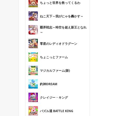
ちょっと世界を救ってくるわ
ねこ天下～我がにゃを轟かす～
覇界戦志～時空を超え新王となれ
～
零星のレディオドラグーン
ちょこっとファーム
マジカルファーム(新)
釣神DREAM
クレイジー・キング
パズル通 BATTLE KING