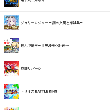
ジョリーロジャー 〜謎の文明と海賊島〜
翔んで埼玉〜世界埼玉化計画〜
崩壊リバーシ
トリオズ BATTLE KING