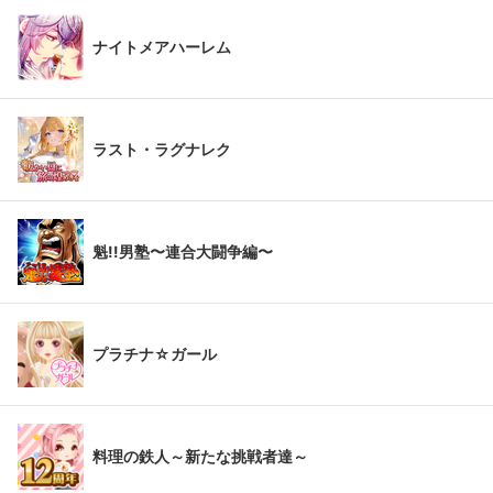
ナイトメアハーレム
ラスト・ラグナレク
魁!!男塾〜連合大闘争編〜
プラチナ☆ガール
料理の鉄人～新たな挑戦者達～