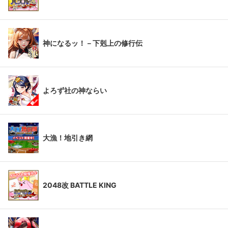
神になるッ！－下剋上の修行伝
よろず社の神ならい
大漁！地引き網
2048改 BATTLE KING