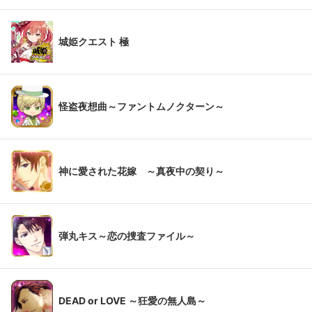
城姫クエスト 極
怪盗夜想曲～ファントムノクターン～
神に愛された花嫁 ～真夜中の契り～
弾丸キス～恋の捜査ファイル～
DEAD or LOVE ～狂愛の無人島～