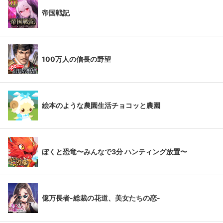
帝国戦記
100万人の信長の野望
絵本のような農園生活チョコッと農園
ぼくと恐竜〜みんなで3分 ハンティング放置〜
億万長者-総裁の花道、美女たちの恋-