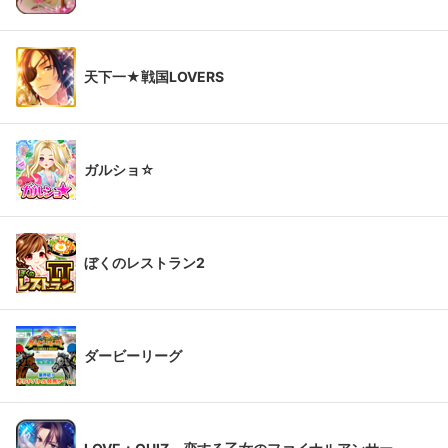
天下一★戦国LOVERS
ガルショ☆
ぼくのレストラン2
ダービーリーグ