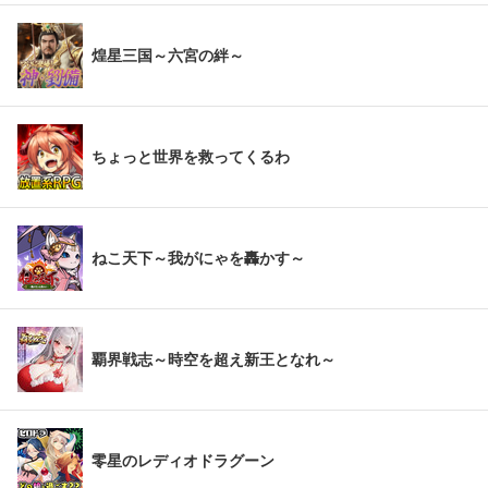
煌星三国～六宮の絆～
ちょっと世界を救ってくるわ
ねこ天下～我がにゃを轟かす～
覇界戦志～時空を超え新王となれ～
零星のレディオドラグーン