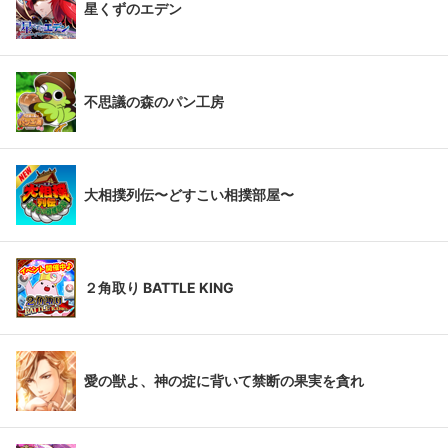
星くずのエデン
不思議の森のパン工房
大相撲列伝〜どすこい相撲部屋〜
２角取り BATTLE KING
愛の獣よ、神の掟に背いて禁断の果実を貪れ