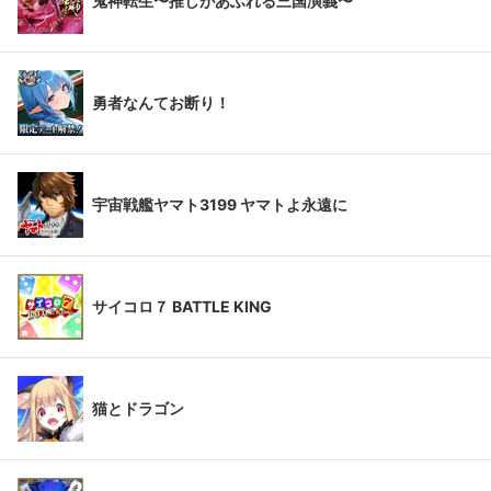
鬼神転生〜推しがあふれる三国演義〜
勇者なんてお断り！
宇宙戦艦ヤマト3199 ヤマトよ永遠に
サイコロ７ BATTLE KING
猫とドラゴン