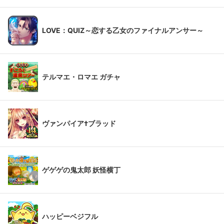
LOVE：QUIZ～恋する乙女のファイナルアンサー～
テルマエ・ロマエ ガチャ
ヴァンパイア†ブラッド
ゲゲゲの鬼太郎 妖怪横丁
ハッピーベジフル