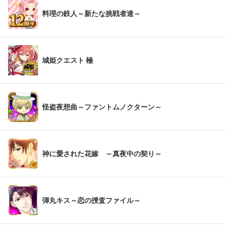
料理の鉄人～新たな挑戦者達～
城姫クエスト 極
怪盗夜想曲～ファントムノクターン～
神に愛された花嫁 ～真夜中の契り～
弾丸キス～恋の捜査ファイル～