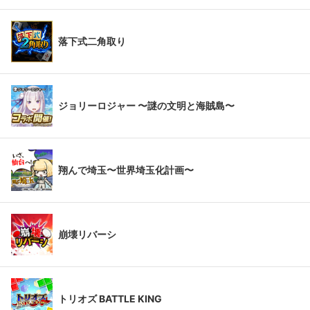
落下式二角取り
ジョリーロジャー 〜謎の文明と海賊島〜
翔んで埼玉〜世界埼玉化計画〜
崩壊リバーシ
トリオズ BATTLE KING