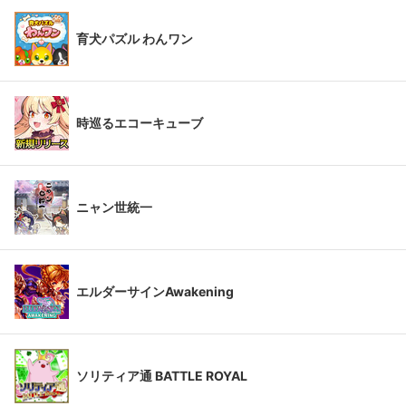
育犬パズル わんワン
時巡るエコーキューブ
ニャン世統一
エルダーサインAwakening
ソリティア通 BATTLE ROYAL