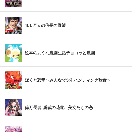
100万人の信長の野望
絵本のような農園生活チョコッと農園
ぼくと恐竜〜みんなで3分 ハンティング放置〜
億万長者-総裁の花道、美女たちの恋-