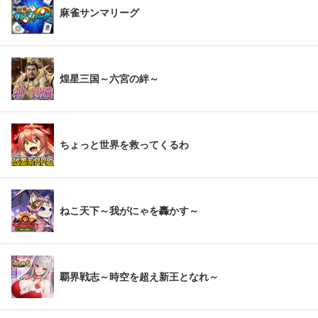
麻雀サンマリーグ
煌星三国～六宮の絆～
ちょっと世界を救ってくるわ
ねこ天下～我がにゃを轟かす～
覇界戦志～時空を超え新王となれ～