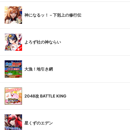
神になるッ！－下剋上の修行伝
よろず社の神ならい
大漁！地引き網
2048改 BATTLE KING
星くずのエデン