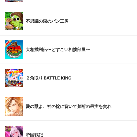
不思議の森のパン工房
大相撲列伝〜どすこい相撲部屋〜
２角取り BATTLE KING
愛の獣よ、神の掟に背いて禁断の果実を貪れ
帝国戦記