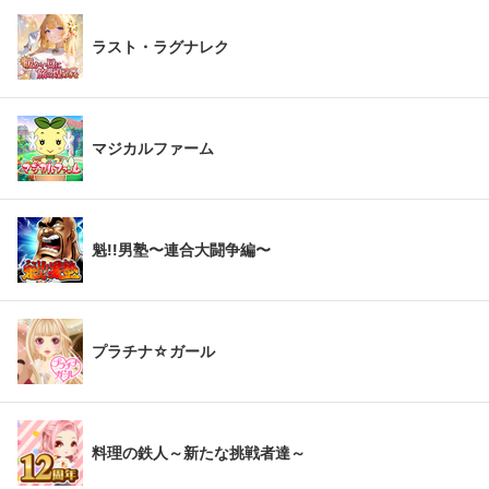
ラスト・ラグナレク
マジカルファーム
魁!!男塾〜連合大闘争編〜
プラチナ☆ガール
料理の鉄人～新たな挑戦者達～