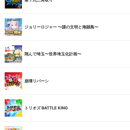
ジョリーロジャー 〜謎の文明と海賊島〜
翔んで埼玉〜世界埼玉化計画〜
崩壊リバーシ
トリオズ BATTLE KING