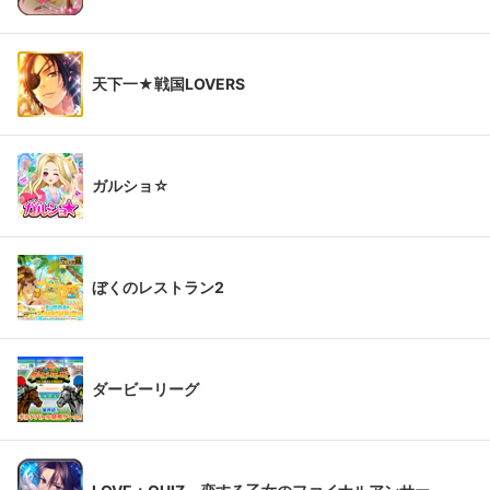
天下一★戦国LOVERS
ガルショ☆
ぼくのレストラン2
ダービーリーグ