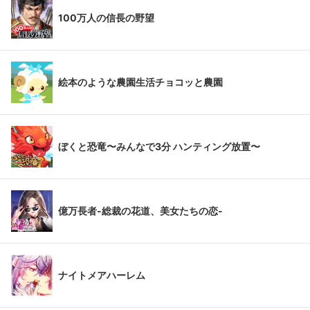
100万人の信長の野望
絵本のような農園生活チョコッと農園
ぼくと恐竜〜みんなで3分 ハンティング放置〜
億万長者-総裁の花道、美女たちの恋-
ナイトメアハーレム