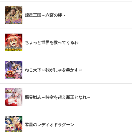
煌星三国～六宮の絆～
ちょっと世界を救ってくるわ
ねこ天下～我がにゃを轟かす～
覇界戦志～時空を超え新王となれ～
零星のレディオドラグーン