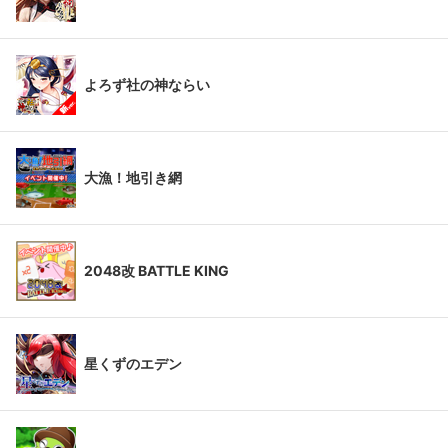
よろず社の神ならい
大漁！地引き網
2048改 BATTLE KING
星くずのエデン