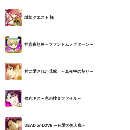
城姫クエスト 極
怪盗夜想曲～ファントムノクターン～
神に愛された花嫁 ～真夜中の契り～
弾丸キス～恋の捜査ファイル～
DEAD or LOVE ～狂愛の無人島～