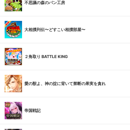
不思議の森のパン工房
大相撲列伝〜どすこい相撲部屋〜
２角取り BATTLE KING
愛の獣よ、神の掟に背いて禁断の果実を貪れ
帝国戦記