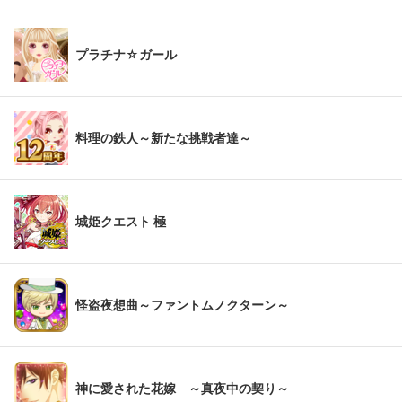
プラチナ☆ガール
料理の鉄人～新たな挑戦者達～
城姫クエスト 極
怪盗夜想曲～ファントムノクターン～
神に愛された花嫁 ～真夜中の契り～