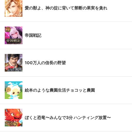
愛の獣よ、神の掟に背いて禁断の果実を貪れ
帝国戦記
100万人の信長の野望
絵本のような農園生活チョコッと農園
ぼくと恐竜〜みんなで3分 ハンティング放置〜