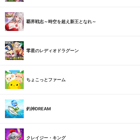
覇界戦志～時空を超え新王となれ～
零星のレディオドラグーン
ちょこっとファーム
釣神DREAM
クレイジー・キング