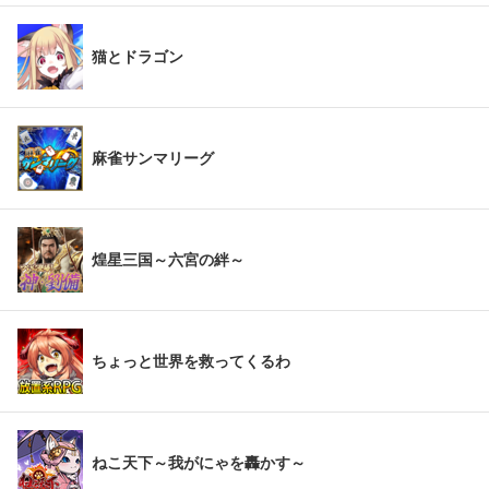
猫とドラゴン
麻雀サンマリーグ
煌星三国～六宮の絆～
ちょっと世界を救ってくるわ
ねこ天下～我がにゃを轟かす～