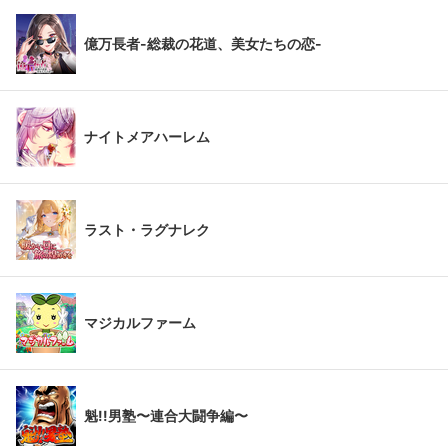
億万長者-総裁の花道、美女たちの恋-
ナイトメアハーレム
ラスト・ラグナレク
マジカルファーム
魁!!男塾〜連合大闘争編〜