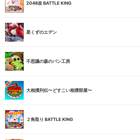
2048改 BATTLE KING
星くずのエデン
不思議の森のパン工房
大相撲列伝〜どすこい相撲部屋〜
２角取り BATTLE KING