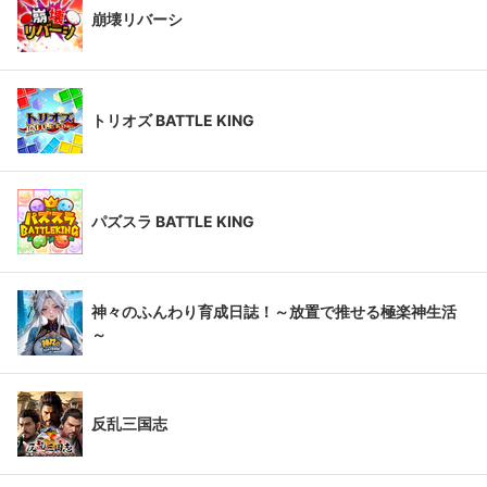
崩壊リバーシ
トリオズ BATTLE KING
パズスラ BATTLE KING
神々のふんわり育成日誌！～放置で推せる極楽神生活
～
反乱三国志