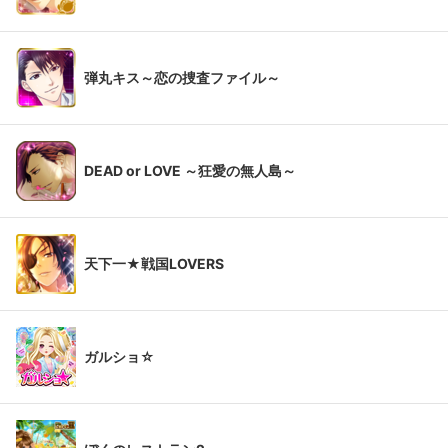
弾丸キス～恋の捜査ファイル～
DEAD or LOVE ～狂愛の無人島～
天下一★戦国LOVERS
ガルショ☆