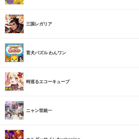
三国レガリア
育犬パズル わんワン
時巡るエコーキューブ
ニャン世統一