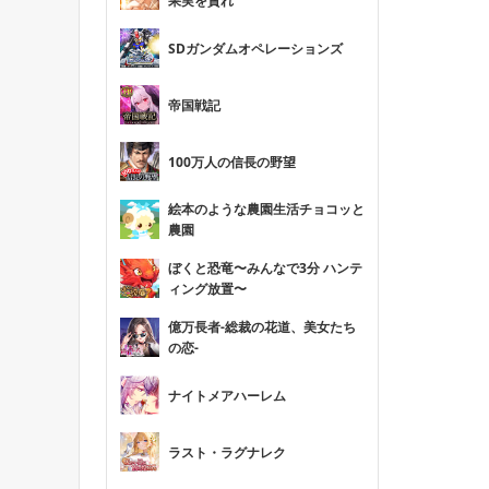
果実を貪れ
SDガンダムオペレーションズ
帝国戦記
100万人の信長の野望
絵本のような農園生活チョコッと
農園
ぼくと恐竜〜みんなで3分 ハンテ
ィング放置〜
億万長者-総裁の花道、美女たち
の恋-
ナイトメアハーレム
ラスト・ラグナレク