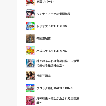
崩壊リバーシ
ルミナ・アークの最弱無双
トリオズ BATTLE KING
帝国築城譚
パズスラ BATTLE KING
神々のふんわり育成日誌！～放置
で推せる極楽神生活～
反乱三国志
ブロック崩し BATTLE KING
鬼神転生〜推しがあふれる三国演
義〜