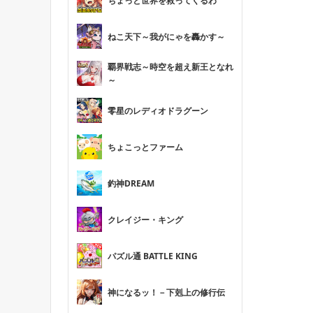
ちょっと世界を救ってくるわ
ねこ天下～我がにゃを轟かす～
覇界戦志～時空を超え新王となれ
～
零星のレディオドラグーン
ちょこっとファーム
釣神DREAM
クレイジー・キング
パズル通 BATTLE KING
神になるッ！－下剋上の修行伝