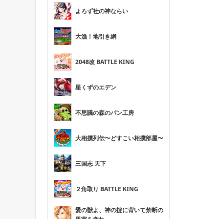
よろず社の神ならい
大漁！地引き網
2048改 BATTLE KING
星くずのエデン
不思議の森のパン工房
大相撲列伝〜どすこい相撲部屋〜
三国志 天下
２角取り BATTLE KING
愛の獣よ、神の掟に背いて禁断の