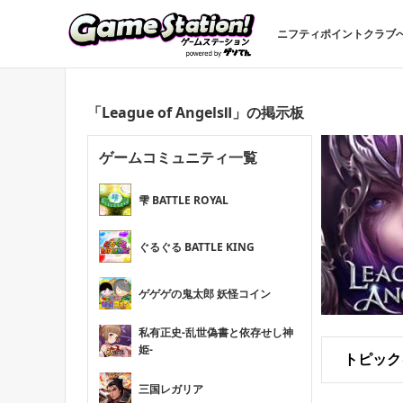
ニフティポイントクラブ
「League of AngelsⅡ」の掲示板
ゲームコミュニティ一覧
雫 BATTLE ROYAL
ぐるぐる BATTLE KING
ゲゲゲの鬼太郎 妖怪コイン
私有正史-乱世偽書と依存せし神
姫-
トピック
三国レガリア