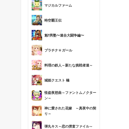
マジカルファーム
時空覇王伝
魁!!男塾〜連合大闘争編〜
プラチナ☆ガール
料理の鉄人～新たな挑戦者達～
城姫クエスト 極
怪盗夜想曲～ファントムノクター
ン～
神に愛された花嫁 ～真夜中の契
り～
弾丸キス～恋の捜査ファイル～