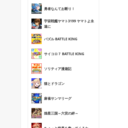
勇者なんてお断り！
宇宙戦艦ヤマト3199 ヤマトよ永
遠に
パズル BATTLE KING
サイコロ７ BATTLE KING
ソリティア漫遊記
猫とドラゴン
麻雀サンマリーグ
煌星三国～六宮の絆～