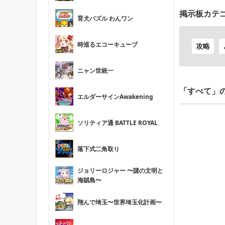
掲示板カテ
育犬パズル わんワン
時巡るエコーキューブ
攻略
ニャン世統一
「すべて」
エルダーサインAwakening
ソリティア通 BATTLE ROYAL
落下式二角取り
ジョリーロジャー 〜謎の文明と
海賊島〜
翔んで埼玉〜世界埼玉化計画〜