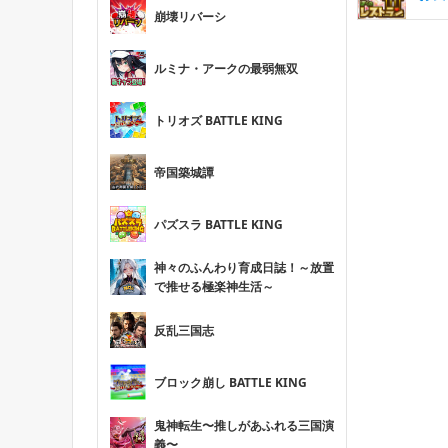
崩壊リバーシ
ルミナ・アークの最弱無双
トリオズ BATTLE KING
帝国築城譚
パズスラ BATTLE KING
神々のふんわり育成日誌！～放置
で推せる極楽神生活～
反乱三国志
ブロック崩し BATTLE KING
鬼神転生〜推しがあふれる三国演
義〜