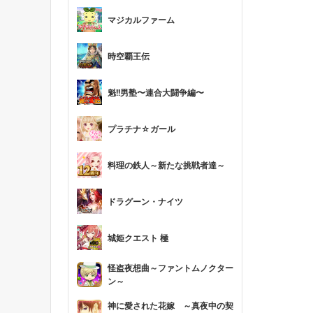
マジカルファーム
時空覇王伝
魁!!男塾〜連合大闘争編〜
プラチナ☆ガール
料理の鉄人～新たな挑戦者達～
ドラグーン・ナイツ
城姫クエスト 極
怪盗夜想曲～ファントムノクター
ン～
神に愛された花嫁 ～真夜中の契