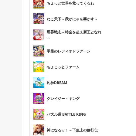
ちょっと世界を救ってくるわ
ねこ天下～我がにゃを轟かす～
覇界戦志～時空を超え新王となれ
～
零星のレディオドラグーン
ちょこっとファーム
釣神DREAM
クレイジー・キング
パズル通 BATTLE KING
神になるッ！－下剋上の修行伝