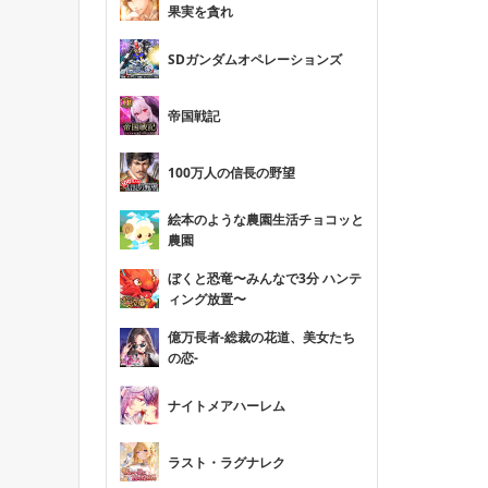
果実を貪れ
SDガンダムオペレーションズ
帝国戦記
100万人の信長の野望
絵本のような農園生活チョコッと
農園
ぼくと恐竜〜みんなで3分 ハンテ
ィング放置〜
億万長者-総裁の花道、美女たち
の恋-
ナイトメアハーレム
ラスト・ラグナレク