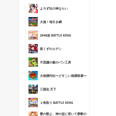
よろず社の神ならい
大漁！地引き網
2048改 BATTLE KING
星くずのエデン
不思議の森のパン工房
大相撲列伝〜どすこい相撲部屋〜
三国志 天下
２角取り BATTLE KING
愛の獣よ、神の掟に背いて禁断の