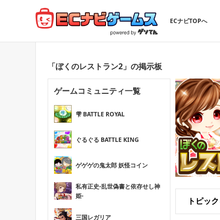
ECナビTOPへ
「ぼくのレストラン2」の掲示板
ゲームコミュニティ一覧
雫 BATTLE ROYAL
ぐるぐる BATTLE KING
ゲゲゲの鬼太郎 妖怪コイン
私有正史-乱世偽書と依存せし神
姫-
トピック
三国レガリア