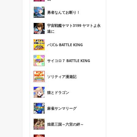
勇者なんてお断り！
宇宙戦艦ヤマト3199 ヤマトよ永
遠に
パズル BATTLE KING
サイコロ７ BATTLE KING
ソリティア漫遊記
猫とドラゴン
麻雀サンマリーグ
煌星三国～六宮の絆～