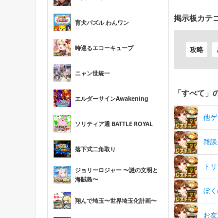
掲示板カテ
育犬パズル わんワン
時巡るエコーキューブ
攻略
ニャン世統一
「すべて」
エルダーサインAwakening
他ゲ
ソリティア通 BATTLE ROYAL
雑談
落下式二角取り
トリ
ジョリーロジャー 〜謎の文明と
海賊島〜
ぼく
翔んで埼玉〜世界埼玉化計画〜
お友