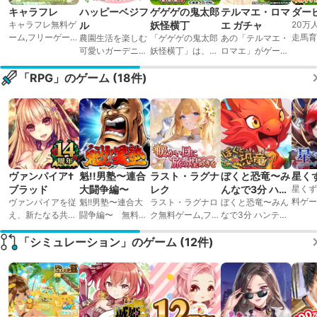
キャラフレ
ハッピーベジフ
ゲゲゲの鬼太郎
テルマエ・ロマ
ダー
キャラフレ無料ゲ
ル
妖怪横丁
エ ガチャ
20万
ーム,フリーゲーム
走馬育
農園生活を楽しむ
「ゲゲゲの鬼太郎
あの「テルマエ・
サイト「ゲソて
シリー
可愛いガーデニン
妖怪横丁」は、プ
ロマエ」がゲーム
ん」の恋愛ゲーム
『ダー
グゲーム。 作物を
レイヤーが「妖力
となって登場！日
です。
グ』が
「RPG」のゲーム (
育ててスープを作
18
件)
を持った人間」と
本一の風呂屋を目
ムチー
り、農園をデコレ
なり、 ゲゲゲの森
指し、風呂トモ
なり登
ーションしよう！
にある妖怪横丁で
（お友達）のお風
連携し
鬼太郎達とお店を
呂でわかしあいを
決めろ
繁盛させ、日本一
しよう！疲れた現
馬番組
の横丁を目指すゲ
代人に向けた、世
配合理
ームです。
界初！？の超癒し
全重賞
系のソーシャルゲ
ヴァンパイア†
魁!!男塾〜連合
ラスト・ラグナ
ぼくと恐竜〜み
星く
そう！
ームです。
ブラッド
大闘争編〜
レク
んなで3分 ハン
星くず
料ゲー
ヴァンパイアを従
魁!!男塾〜連合大
ラスト・ラグナロ
ティング放置〜
ぼくと恐竜〜みん
ームサ
え、新たなる共存
闘争編〜 無料ゲ
ク無料ゲーム,フリ
なで3分 ハンティ
てん」
世界を創造せよ！
ーム,フリーゲーム
ーゲームサイト
ング放置〜無料ゲ
す。
ギルドで力を合わ
「シミュレーション」のゲーム (
サイト「ゲソて
「ゲソてん」の
12
件)
ーム,フリーゲーム
せ超巨大悪魔を打
ん」のRPGです。
RPGです。
サイト「ゲソて
ち破れ！現代日本
ん」のRPGです。
を舞台に繰り広げ
るダークファンタ
ジーゲームです。