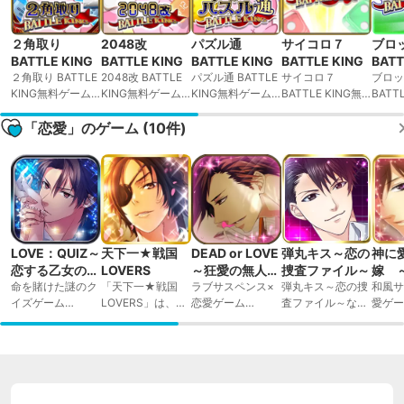
無料！PC・スマ
ホ、デバイス問わ
２角取り
2048改
パズル通
サイコロ７
ブロ
ずゲームが気軽に
BATTLE KING
BATTLE KING
BATTLE KING
BATTLE KING
BATT
楽しめます。
２角取り BATTLE
2048改 BATTLE
パズル通 BATTLE
サイコロ７
ブロッ
KING無料ゲーム,
KING無料ゲーム,
KING無料ゲーム,
BATTLE KING無
BATT
フリーゲームサイ
フリーゲームサイ
フリーゲームサイ
料ゲーム,フリーゲ
料ゲー
ト「ゲソてん」の
「恋愛」のゲーム (
ト「ゲソてん」の
10
件)
ト「ゲソてん」の
ームサイト「ゲソ
ームサ
パズルです。
パズルです。
パズルです。
てん」のパズルで
てん」
す。
す。
LOVE：QUIZ～
天下一★戦国
DEAD or LOVE
弾丸キス～恋の
神に
恋する乙女のフ
LOVERS
～狂愛の無人島
捜査ファイル～
嫁 
ァイナルアンサ
命を賭けた謎のク
「天下一★戦国
～
ラブサスペンス×
弾丸キス～恋の捜
契り
和風サ
イズゲーム
LOVERS」は、乱
恋愛ゲーム
査ファイル～なら
愛ゲー
ー～
「LOVE：QUIZ」
世を生き抜く戦国
「DEAD or LOVE
無料ゲームサイト
された
に参加させられた
武将と恋をし、プ
～狂愛の無人島
「ゲソてん
中の契
プレイヤーが、
レイヤーの決断に
～」。陰謀渦巻く
byGMO」。――
ケメン
「運命の恋人」を
よって歴史が動く
無人島で貴女を守
そのキス、弾丸。
無村へ
手に入れるため
大河恋愛ゲーム。
るのは、一癖も二
女刑事になって、
事にな
に、個性豊かなパ
武田信玄や真田幸
癖もある魅力的な
イケメン刑事と密
恋愛成