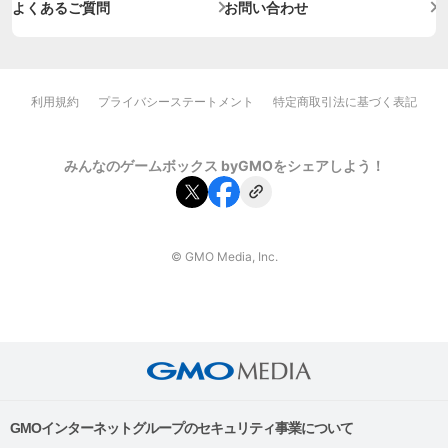
よくあるご質問
お問い合わせ
ートナーたちと共
村、伊達政宗、片
イケメン達！愛と
着ラブ24時！ 大
神無村
にクイズバトルに
倉小十郎、上杉謙
欲望の無人島で、
人気、警察×恋愛
儀式が
挑む新感覚恋愛ゲ
信、直江兼続とい
貴女は誰と生き抜
ゲームが120％進
た…。
ーム。
った有名武将が攻
くのか――！？
化して登場！
神無村
PlayStation Vita
略キャラクターと
取り巻
利用規約
プライバシーステートメント
特定商取引法に基づく表記
でもゲームソフト
して登場！インス
険な香
化された人気タイ
トール不要・登録
ケメン
トルです。
無料！PC・スマ
か、絶
ホ、デバイス問わ
女は、
みんなのゲームボックス byGMOをシェアしよう！
ずゲームが気軽に
運命の
楽しめます。
るのか
ンスト
登録無
© GMO Media, Inc.
GMOインターネットグループのセキュリティ事業について