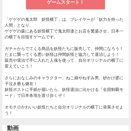
ゲームスタート！
「ゲゲゲの鬼太郎 妖怪横丁」は、プレイヤーが「妖力を持った
人間」となり、
ゲゲゲの森にある妖怪横丁で鬼太郎達とお店を繁盛させ、日本一
の横丁を目指すゲームです。
ガチャからでてくる商品を妖怪たちに販売して、仲間になろう！
たまに襲ってくる悪い妖怪は仲間妖怪と協力して退治しよう！
販売や退治で手に入れた人魂を使って、自分オリジナルの横丁に
変えていこう！
さらにおなじみのキャラクター、ねこ娘やねずみ男、砂かけ婆に
子泣き爺も健在！
妖怪ポストに手紙が届いたら、妖怪退治に出かける「全国制覇モ
ード」で日本各地を渡り歩くぞ！
オモチロかわいい妖怪たちと自分オリジナルの横丁に発展させよ
う！
動画