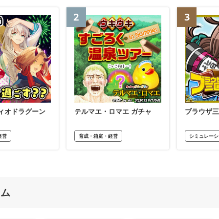
2
3
ィオドラグーン
テルマエ・ロマエ ガチャ
ブラウザ三
経営
育成・箱庭・経営
シミュレーシ
ーム