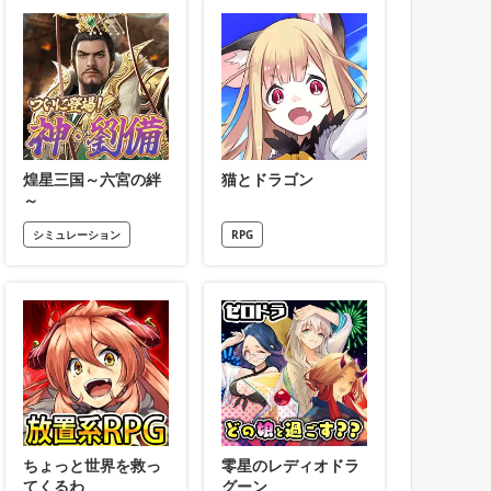
煌星三国～六宮の絆
猫とドラゴン
～
シミュレーション
RPG
ちょっと世界を救っ
零星のレディオドラ
てくるわ
グーン