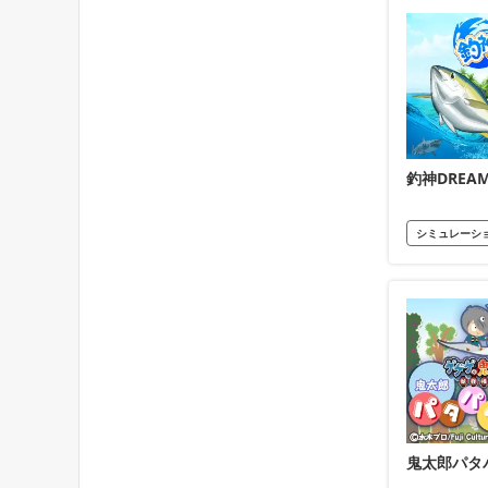
釣神DREA
シミュレーシ
鬼太郎パタ