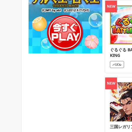
NEW
ぐるぐる BA
KING
パズル
NEW
三国レガリ