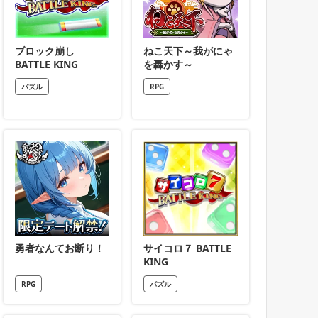
ブロック崩し
ねこ天下～我がにゃ
BATTLE KING
を轟かす～
パズル
RPG
勇者なんてお断り！
サイコロ７ BATTLE
KING
RPG
パズル