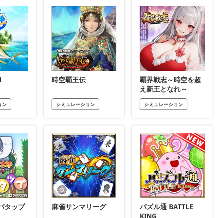
M
時空覇王伝
覇界戦志～時空を超
え新王となれ～
ョン
シミュレーション
シミュレーション
パタップ
麻雀サンマリーグ
パズル通 BATTLE
KING