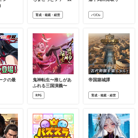
g
育成・箱庭・経営
パズル
ークの最
鬼神転生〜推しがあ
帝国築城譚
ふれる三国演義〜
RPG
育成・箱庭・経営