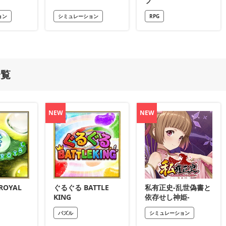
ブ
ョン
シミュレーション
RPG
一覧
NEW
NEW
 ROYAL
ぐるぐる BATTLE
私有正史-乱世偽書と
KING
依存せし神姫-
パズル
シミュレーション