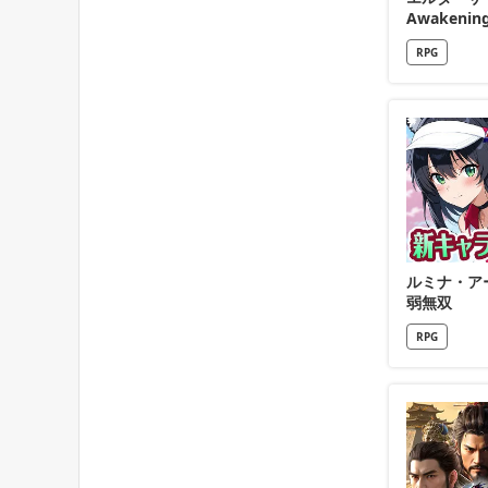
Awakenin
RPG
ルミナ・ア
弱無双
RPG