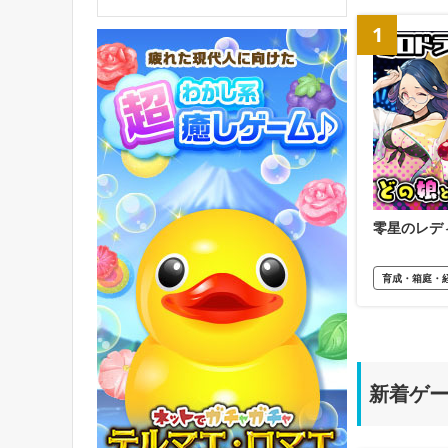
1
零星のレデ
育成・箱庭・
新着ゲ