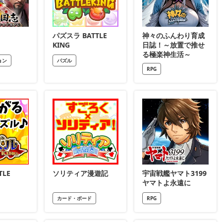
パズスラ BATTLE
神々のふんわり育成
KING
日誌！～放置で推せ
る極楽神生活～
ョン
パズル
RPG
TLE
ソリティア漫遊記
宇宙戦艦ヤマト3199
ヤマトよ永遠に
カード・ボード
RPG