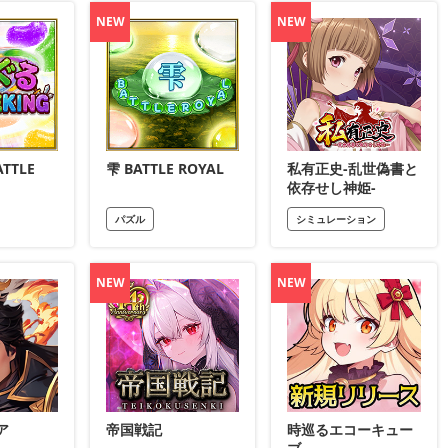
NEW
NEW
TTLE
雫 BATTLE ROYAL
私有正史-乱世偽書と
依存せし神姫-
パズル
シミュレーション
NEW
NEW
ア
帝国戦記
時巡るエコーキュー