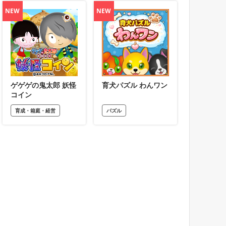
NEW
NEW
ゲゲゲの鬼太郎 妖怪
育犬パズル わんワン
コイン
育成・箱庭・経営
パズル