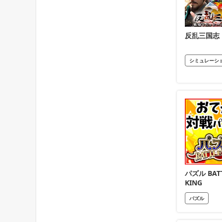
反乱三国志
シミュレーシ
パズル BAT
KING
パズル