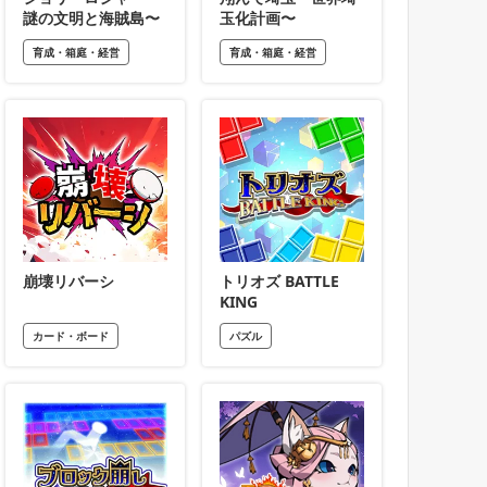
謎の文明と海賊島〜
玉化計画〜
育成・箱庭・経営
育成・箱庭・経営
崩壊リバーシ
トリオズ BATTLE
KING
カード・ボード
パズル