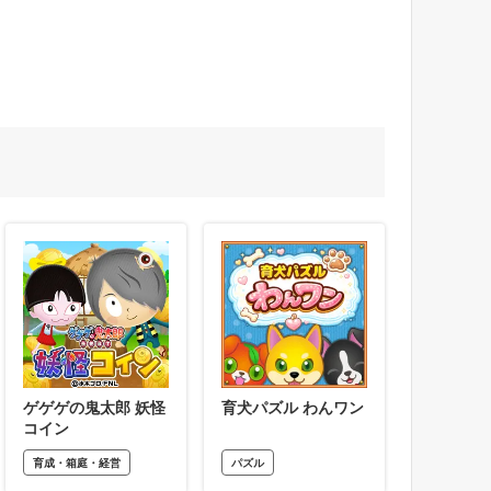
ゲゲゲの鬼太郎 妖怪
育犬パズル わんワン
コイン
育成・箱庭・経営
パズル