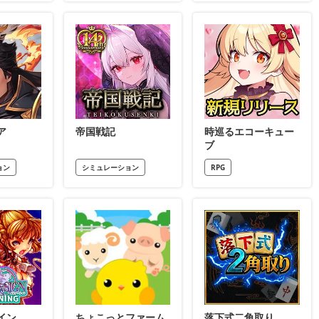
ア
帝国戦記
時巡るエコーキュー
ブ
ョン
シミュレーション
RPG
イン
ちょこっとファーム
落下式二角取り