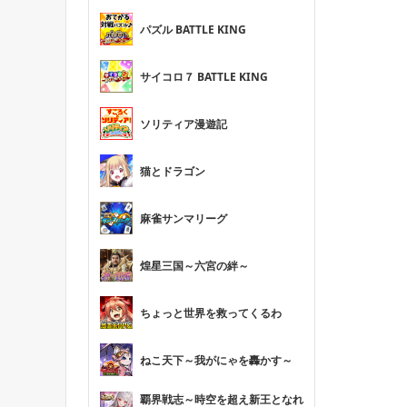
パズル BATTLE KING
サイコロ７ BATTLE KING
ソリティア漫遊記
猫とドラゴン
麻雀サンマリーグ
煌星三国～六宮の絆～
ちょっと世界を救ってくるわ
ねこ天下～我がにゃを轟かす～
覇界戦志～時空を超え新王となれ