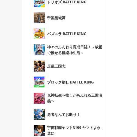
トリオズ BATTLE KING
帝国築城譚
パズスラ BATTLE KING
神々のふんわり育成日誌！～放置
で推せる極楽神生活～
反乱三国志
ブロック崩し BATTLE KING
鬼神転生〜推しがあふれる三国演
義〜
勇者なんてお断り！
宇宙戦艦ヤマト3199 ヤマトよ永
遠に