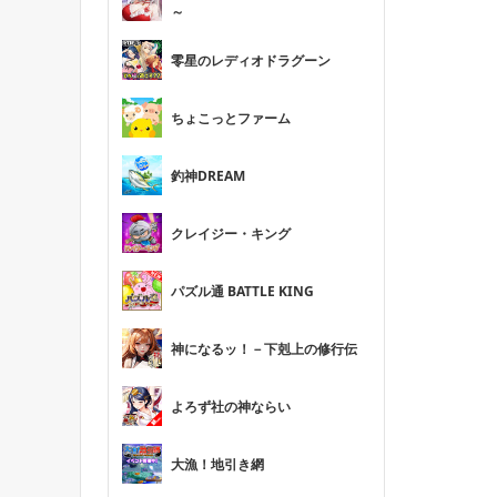
～
零星のレディオドラグーン
ちょこっとファーム
釣神DREAM
クレイジー・キング
パズル通 BATTLE KING
神になるッ！－下剋上の修行伝
よろず社の神ならい
大漁！地引き網