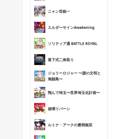
ニャン世統一
エルダーサインAwakening
ソリティア通 BATTLE ROYAL
落下式二角取り
ジョリーロジャー 〜謎の文明と
海賊島〜
翔んで埼玉〜世界埼玉化計画〜
崩壊リバーシ
ルミナ・アークの最弱無双