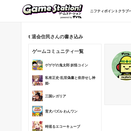
ニフティポイントクラブ
t 退会住民さんの書き込み
ゲームコミュニティ一覧
ゲゲゲの鬼太郎 妖怪コイン
私有正史-乱世偽書と依存せし神
姫-
三国レガリア
育犬パズル わんワン
時巡るエコーキューブ