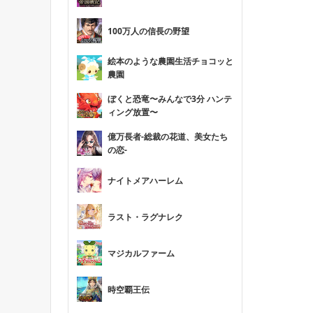
100万人の信長の野望
絵本のような農園生活チョコッと
農園
ぼくと恐竜〜みんなで3分 ハンテ
ィング放置〜
億万長者-総裁の花道、美女たち
の恋-
ナイトメアハーレム
ラスト・ラグナレク
マジカルファーム
時空覇王伝