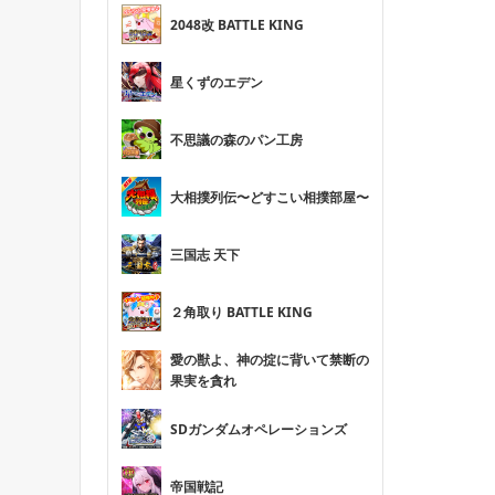
2048改 BATTLE KING
星くずのエデン
不思議の森のパン工房
大相撲列伝〜どすこい相撲部屋〜
三国志 天下
２角取り BATTLE KING
愛の獣よ、神の掟に背いて禁断の
果実を貪れ
SDガンダムオペレーションズ
帝国戦記