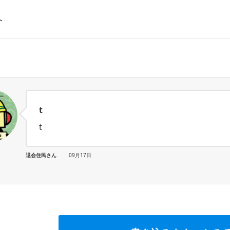
へ
t
t
退会住民さん
09月17日