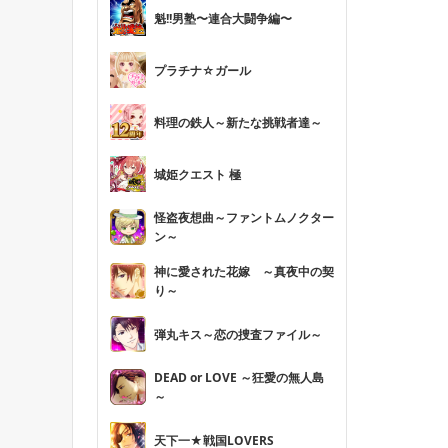
魁!!男塾〜連合大闘争編〜
プラチナ☆ガール
料理の鉄人～新たな挑戦者達～
城姫クエスト 極
怪盗夜想曲～ファントムノクター
ン～
神に愛された花嫁 ～真夜中の契
り～
弾丸キス～恋の捜査ファイル～
DEAD or LOVE ～狂愛の無人島
～
天下一★戦国LOVERS