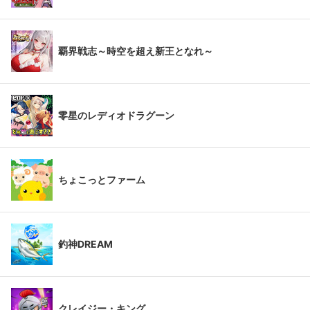
覇界戦志～時空を超え新王となれ～
零星のレディオドラグーン
ちょこっとファーム
釣神DREAM
クレイジー・キング