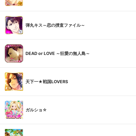
弾丸キス～恋の捜査ファイル～
DEAD or LOVE ～狂愛の無人島～
天下一★戦国LOVERS
ガルショ☆