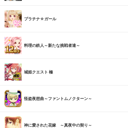
プラチナ☆ガール
料理の鉄人～新たな挑戦者達～
城姫クエスト 極
怪盗夜想曲～ファントムノクターン～
神に愛された花嫁 ～真夜中の契り～