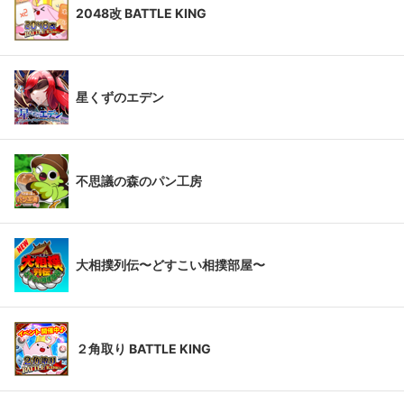
2048改 BATTLE KING
星くずのエデン
不思議の森のパン工房
大相撲列伝〜どすこい相撲部屋〜
２角取り BATTLE KING