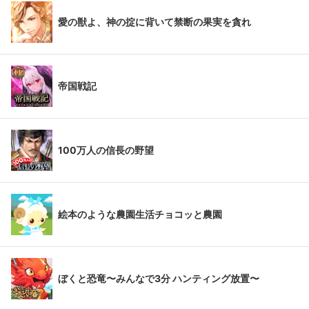
愛の獣よ、神の掟に背いて禁断の果実を貪れ
帝国戦記
100万人の信長の野望
絵本のような農園生活チョコッと農園
ぼくと恐竜〜みんなで3分 ハンティング放置〜