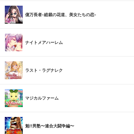
億万長者-総裁の花道、美女たちの恋-
ナイトメアハーレム
ラスト・ラグナレク
マジカルファーム
魁!!男塾〜連合大闘争編〜