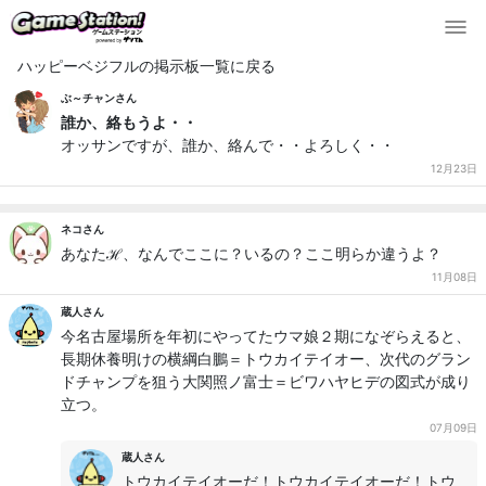
ハッピーベジフルの掲示板一覧に戻る
ぶ～チャンさん
誰か、絡もうよ・・
オッサンですが、誰か、絡んで・・よろしく・・
12月23日
ネコさん
あなたℋ、なんでここに？いるの？ここ明らか違うよ？
11月08日
蔵人さん
今名古屋場所を年初にやってたウマ娘２期になぞらえると、
長期休養明けの横綱白鵬＝トウカイテイオー、次代のグラン
ドチャンプを狙う大関照ノ富士＝ビワハヤヒデの図式が成り
立つ。
07月09日
蔵人さん
トウカイテイオーだ！トウカイテイオーだ！トウ