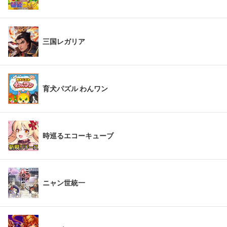
三国レガリア
育犬パズル わんワン
時巡るエコーキューブ
ニャン世統一