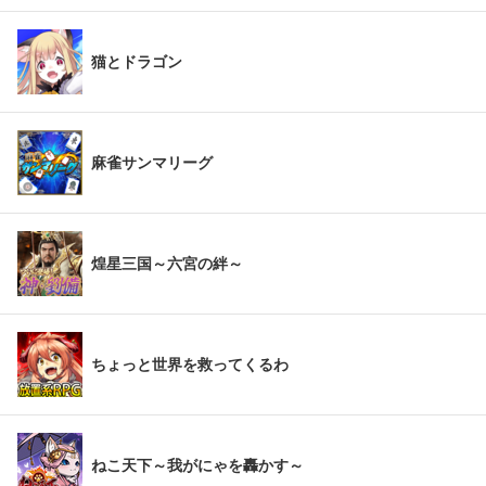
猫とドラゴン
麻雀サンマリーグ
煌星三国～六宮の絆～
ちょっと世界を救ってくるわ
ねこ天下～我がにゃを轟かす～