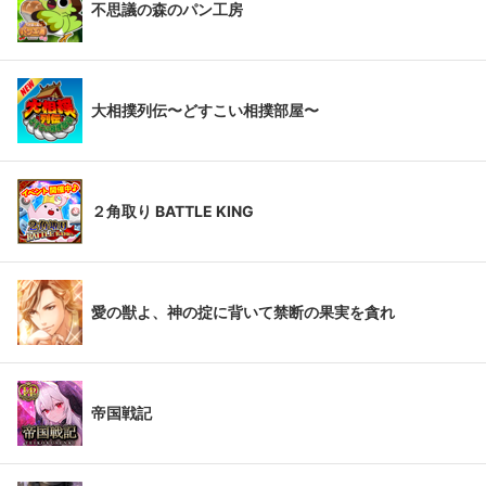
不思議の森のパン工房
大相撲列伝〜どすこい相撲部屋〜
２角取り BATTLE KING
愛の獣よ、神の掟に背いて禁断の果実を貪れ
帝国戦記