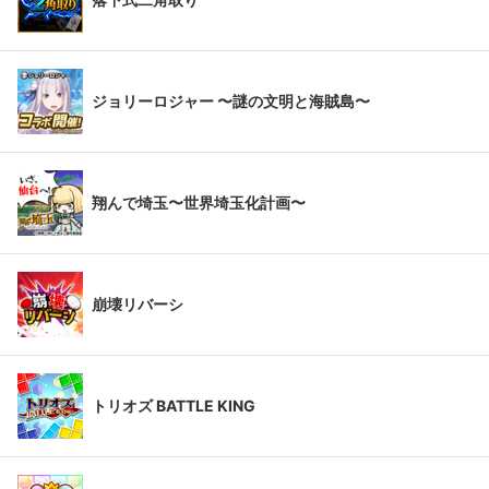
ジョリーロジャー 〜謎の文明と海賊島〜
翔んで埼玉〜世界埼玉化計画〜
崩壊リバーシ
トリオズ BATTLE KING