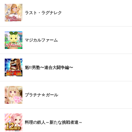
ラスト・ラグナレク
マジカルファーム
魁!!男塾〜連合大闘争編〜
プラチナ☆ガール
料理の鉄人～新たな挑戦者達～