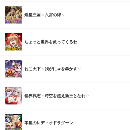
煌星三国～六宮の絆～
ちょっと世界を救ってくるわ
ねこ天下～我がにゃを轟かす～
覇界戦志～時空を超え新王となれ～
零星のレディオドラグーン