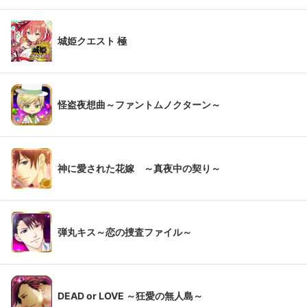
城姫クエスト 極
怪盗夜想曲～ファントムノクターン～
神に愛された花嫁 ～真夜中の契り～
弾丸キス～恋の捜査ファイル～
DEAD or LOVE ～狂愛の無人島～