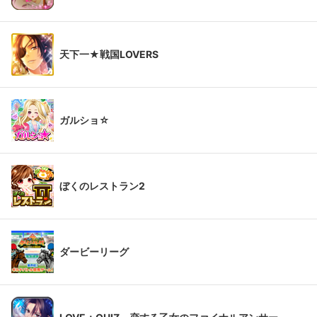
天下一★戦国LOVERS
ガルショ☆
ぼくのレストラン2
ダービーリーグ