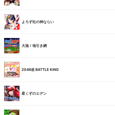
よろず社の神ならい
大漁！地引き網
2048改 BATTLE KING
星くずのエデン