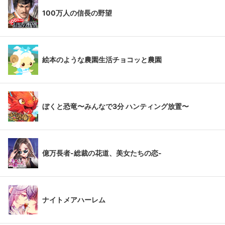
100万人の信長の野望
絵本のような農園生活チョコッと農園
ぼくと恐竜〜みんなで3分 ハンティング放置〜
億万長者-総裁の花道、美女たちの恋-
ナイトメアハーレム