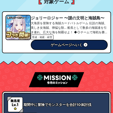
対象ゲーム
ジョリーロジャー 〜謎の文明と海賊島〜
大海原を冒険する海賊カードバトルゲーム 伝説の海賊、
美しき女海賊、獰猛な獣… 船長として数多の海賊達を引
き連れ、広大な海を制覇せよ！ ◆◇チームで海戦を勝ち
抜き、頂点へ！◇◆ プレイヤー同士で海賊団を結成し、
育成・箱庭・経営
毎日開催される[蒼海の覇戦]～レイヴンスティール～で
ゲームページへいく
海賊の頂点を目指せ！ 次々と襲ってくる巨大な魔物を仲
間と共に討伐し、最強の海賊団となれ！ ☆★美麗海賊カ
ードを覚醒！★☆ 冒険で海賊カードを育て、覚醒合成で
その潜在能力を引き出そう！ 覚醒を繰り返し、海賊達の
どの能力を伸ばすかでその力は大きく変化するぞ！ 最強
の海賊カードを育てよう！ ◆◇海賊島を育てよう！
◇◆ 手に入れた無人島を開拓し、自分だけの海賊島をつ
くろう！ 島を発展させて住民を増やし、より豪華で楽し
い島に！
期間中に冒険でモンスターを合計10体討伐