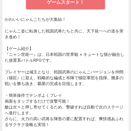
ゲームスタート！
かわいいにゃんこたちが大集結！
にゃんこ姿に転身した戦国武将たちと共に、天下統一への道を突
き進め！
【ゲーム紹介】
『ニャン世統一』は、日本戦国の世界観 × キュートな猫が融合し
た放置系バトルRPGです。
プレイヤーは城主となり、戦国武将のにゃんこバージョンを仲間
（猫臣）に迎え、戦略的な編成と布陣で猫臣軍団を指揮。幾多の
戦いを勝ち抜き、覇業の完成を目指します。
・簡単操作でテンポよくプレイ
画面をタップするだけで攻撃可能！
敵は次々と押し寄せてくるため、撃破すれば自動で次のステージ
へ進行します。
さらに、火力の高い武将を陣形の要に配置すれば、爽快感あふれ
るサクサク攻略も実現！