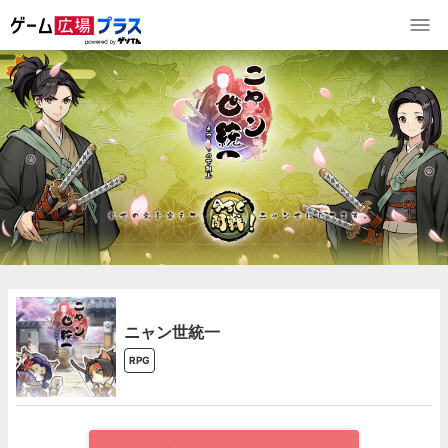
ニャン世統一
RPG