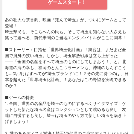
ゲームスタート！
あの壮大な茶番劇、映画『翔んで埼玉』が、ついにゲームとして
登場！
埼玉県民も、そこらへんの民も、そして埼玉を知らない人さえも
笑って遊べる、前代未聞のご当地エンタメバトルがここに開幕！
■ストーリー：目指せ「世界埼玉化計画」！舞台は、まだまだ全
国で肩身の狭い埼玉。しかし、埼玉解放戦線は立ち上がった
――「全国の名産をすべて埼玉のものにしてしまおう！」と。北
海道の海の幸も、福岡のとんこつラーメンも、沖縄のちんすこう
も…気づけばすべてが“埼玉ブランド”に！？その先に待つのは、日
本を超えた「世界埼玉化計画」！あなたはこの野望を実現できる
のか？
■ゲームの特徴
1. 全国、世界の名産品を埼玉のものにするべくサイタマイズ！ゲ
ットした新たな埼玉名産はコレクションとして眺めるも良し、友
達に自慢するも良し、埼玉は埼玉のやり方で新しい埼玉を築き上
げましょう！
2. 愛のあるディスり対決！埼玉VS他県のご当地ディスりバトルが