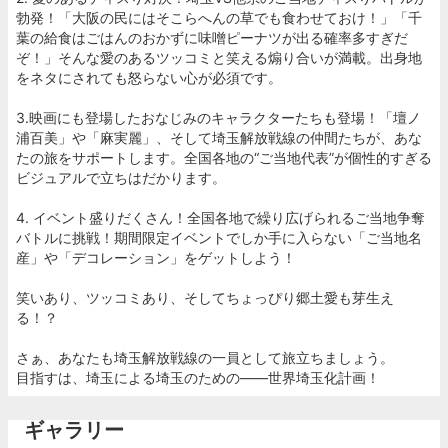
勃発！「大阪の民にはそこらへんの草でも食わせておけ！」「千
葉の給食はごはんのおかずに味噌ピーナツが出る確率多すぎだ
ぞ！」そんな愛のあるツッコミと笑える煽り合いが満載。出身地
をネタにされても怒らない心が必須です。
3.映画にも登場したおなじみのキャラクターたちも登場！「壇ノ
浦百美」や「麻実麗」、そして埼玉解放戦線の仲間たちが、あな
たの旅をサポートします。全国各地の“ご当地代表”が個性的すぎる
ビジュアルで立ちはだかります。
4. イベント盛りだくさん！全国各地で繰り広げられるご当地争奪
バトルに挑戦！期間限定イベントでしか手に入らない「ご当地名
産」や「デコレーション」をゲットしよう！
笑いあり、ツッコミあり、そしてちょっぴり郷土愛も芽生え
る！？
さぁ、あなたも埼玉解放戦線の一員として旅立ちましょう。
目指すは、埼玉による埼玉のための――世界埼玉化計画！
ギャラリー