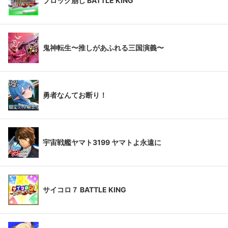
ブロック崩し BATTLE KING
鬼神転生〜推しがあふれる三国演義〜
勇者なんてお断り！
宇宙戦艦ヤマト3199 ヤマトよ永遠に
サイコロ７ BATTLE KING