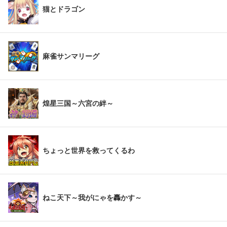
猫とドラゴン
麻雀サンマリーグ
煌星三国～六宮の絆～
ちょっと世界を救ってくるわ
ねこ天下～我がにゃを轟かす～