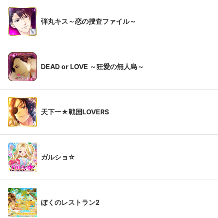
弾丸キス～恋の捜査ファイル～
DEAD or LOVE ～狂愛の無人島～
天下一★戦国LOVERS
ガルショ☆
ぼくのレストラン2