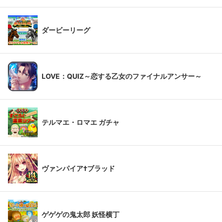
ダービーリーグ
LOVE：QUIZ～恋する乙女のファイナルアンサー～
テルマエ・ロマエ ガチャ
ヴァンパイア†ブラッド
ゲゲゲの鬼太郎 妖怪横丁