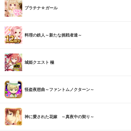
プラチナ☆ガール
料理の鉄人～新たな挑戦者達～
城姫クエスト 極
怪盗夜想曲～ファントムノクターン～
神に愛された花嫁 ～真夜中の契り～