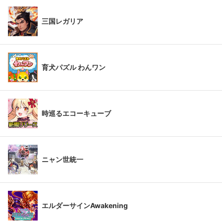
三国レガリア
育犬パズル わんワン
時巡るエコーキューブ
ニャン世統一
エルダーサインAwakening