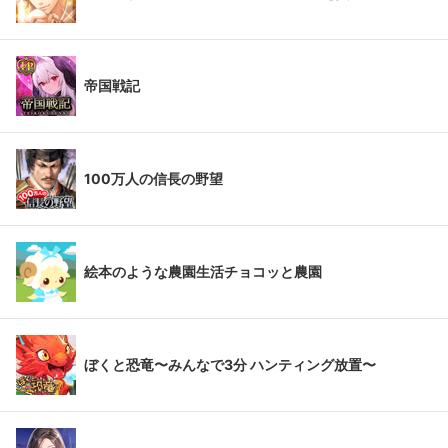
帝国戦記
100万人の信長の野望
絵本のような農園生活チョコッと農園
ぼくと恐竜〜みんなで3分 ハンティング放置〜