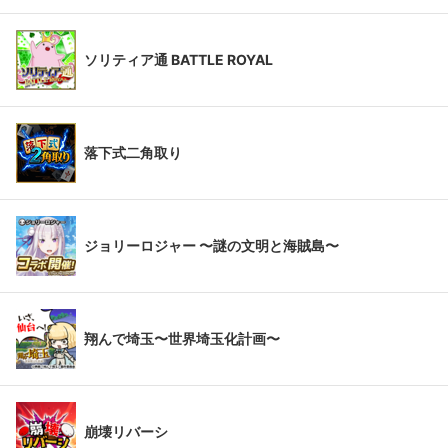
ソリティア通 BATTLE ROYAL
落下式二角取り
ジョリーロジャー 〜謎の文明と海賊島〜
翔んで埼玉〜世界埼玉化計画〜
崩壊リバーシ