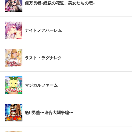
億万長者-総裁の花道、美女たちの恋-
ナイトメアハーレム
ラスト・ラグナレク
マジカルファーム
魁!!男塾〜連合大闘争編〜