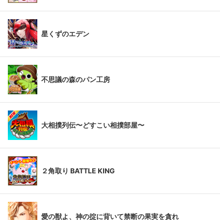
星くずのエデン
不思議の森のパン工房
大相撲列伝〜どすこい相撲部屋〜
２角取り BATTLE KING
愛の獣よ、神の掟に背いて禁断の果実を貪れ