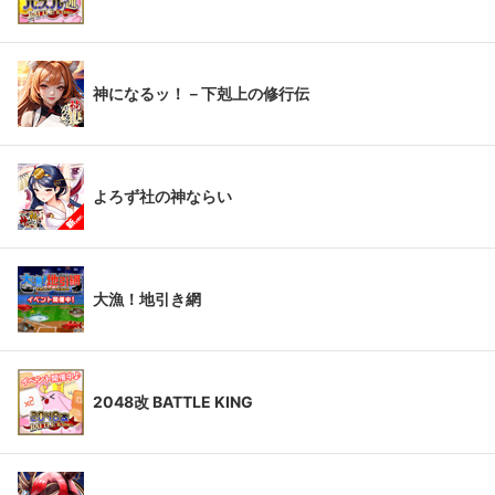
神になるッ！－下剋上の修行伝
よろず社の神ならい
大漁！地引き網
2048改 BATTLE KING