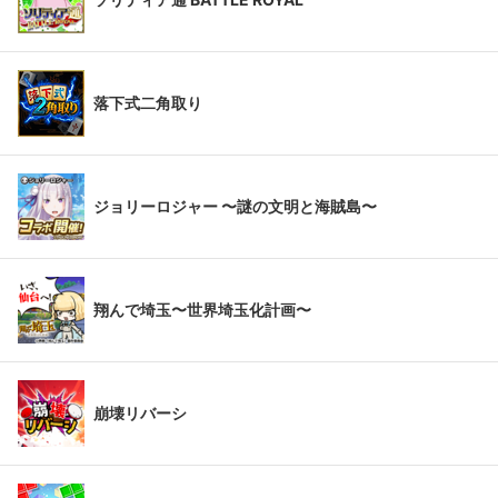
落下式二角取り
ジョリーロジャー 〜謎の文明と海賊島〜
翔んで埼玉〜世界埼玉化計画〜
崩壊リバーシ