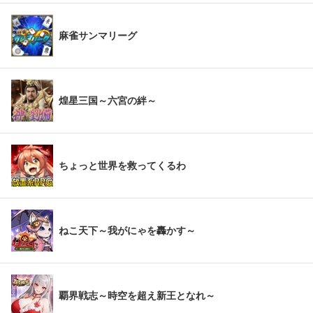
麻雀サンマリーグ
煌星三国～六宮の絆～
ちょっと世界を救ってくるわ
ねこ天下～我がにゃを轟かす～
覇界戦志～時空を超え新王となれ～