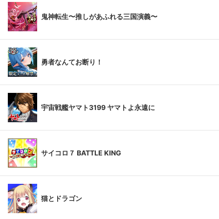
鬼神転生〜推しがあふれる三国演義〜
勇者なんてお断り！
宇宙戦艦ヤマト3199 ヤマトよ永遠に
サイコロ７ BATTLE KING
猫とドラゴン