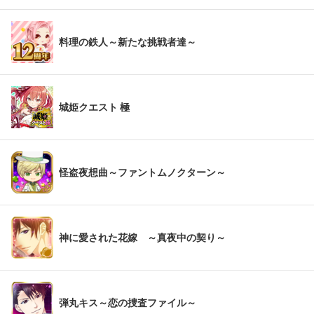
料理の鉄人～新たな挑戦者達～
城姫クエスト 極
怪盗夜想曲～ファントムノクターン～
神に愛された花嫁 ～真夜中の契り～
弾丸キス～恋の捜査ファイル～