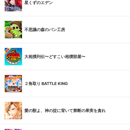
星くずのエデン
不思議の森のパン工房
大相撲列伝〜どすこい相撲部屋〜
２角取り BATTLE KING
愛の獣よ、神の掟に背いて禁断の果実を貪れ