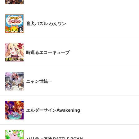
育犬パズル わんワン
時巡るエコーキューブ
ニャン世統一
エルダーサインAwakening
ソリティア通 BATTLE ROYAL