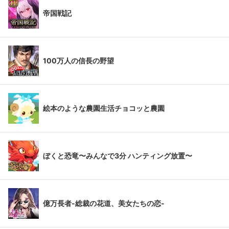
帝国戦記
100万人の信長の野望
絵本のような農園生活チョコッと農園
ぼくと恐竜〜みんなで3分 ハンティング放置〜
億万長者-総裁の花道、美女たちの恋-