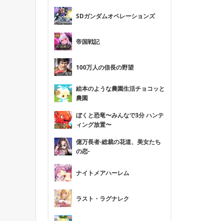
SDガンダムオペレーションズ
帝国戦記
100万人の信長の野望
絵本のような農園生活チョコッと
農園
ぼくと恐竜〜みんなで3分 ハンテ
ィング放置〜
億万長者-総裁の花道、美女たち
の恋-
ナイトメアハーレム
ラスト・ラグナレク