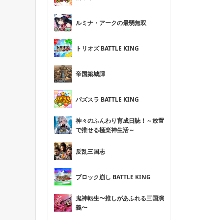
ルミナ・アークの最弱無双
トリオズ BATTLE KING
帝国築城譚
パズスラ BATTLE KING
神々のふんわり育成日誌！～放置
で推せる極楽神生活～
反乱三国志
ブロック崩し BATTLE KING
鬼神転生〜推しがあふれる三国演
義〜