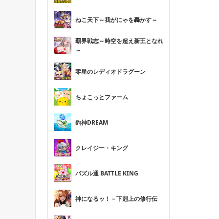
ねこ天下～我がにゃを轟かす～
覇界戦志～時空を超え新王となれ
～
零星のレディオドラグーン
ちょこっとファーム
釣神DREAM
クレイジー・キング
パズル通 BATTLE KING
神になるッ！－下剋上の修行伝