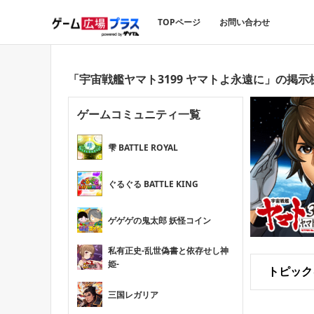
TOPページ
お問い合わせ
「宇宙戦艦ヤマト3199 ヤマトよ永遠に」の掲示
ゲームコミュニティ一覧
雫 BATTLE ROYAL
ぐるぐる BATTLE KING
ゲゲゲの鬼太郎 妖怪コイン
私有正史-乱世偽書と依存せし神
姫-
トピック
三国レガリア