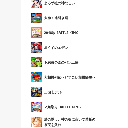
よろず社の神ならい
大漁！地引き網
2048改 BATTLE KING
星くずのエデン
不思議の森のパン工房
大相撲列伝〜どすこい相撲部屋〜
三国志 天下
２角取り BATTLE KING
愛の獣よ、神の掟に背いて禁断の
果実を貪れ