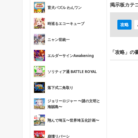
掲示板カテ
育犬パズル わんワン
時巡るエコーキューブ
攻略
ニャン世統一
「攻略」の
エルダーサインAwakening
ソリティア通 BATTLE ROYAL
落下式二角取り
ジョリーロジャー 〜謎の文明と
海賊島〜
翔んで埼玉〜世界埼玉化計画〜
崩壊リバーシ