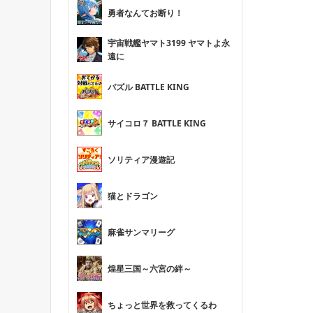
勇者なんてお断り！
宇宙戦艦ヤマト3199 ヤマトよ永
遠に
パズル BATTLE KING
サイコロ７ BATTLE KING
ソリティア漫遊記
猫とドラゴン
麻雀サンマリーグ
煌星三国～六宮の絆～
ちょっと世界を救ってくるわ