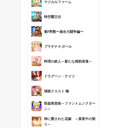
マジカルファーム
時空覇王伝
魁!!男塾〜連合大闘争編〜
プラチナ☆ガール
料理の鉄人～新たな挑戦者達～
ドラグーン・ナイツ
城姫クエスト 極
怪盗夜想曲～ファントムノクター
ン～
神に愛された花嫁 ～真夜中の契
り～