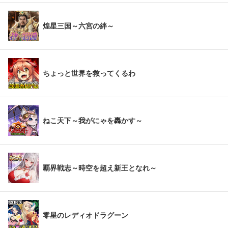
煌星三国～六宮の絆～
ちょっと世界を救ってくるわ
ねこ天下～我がにゃを轟かす～
覇界戦志～時空を超え新王となれ～
零星のレディオドラグーン