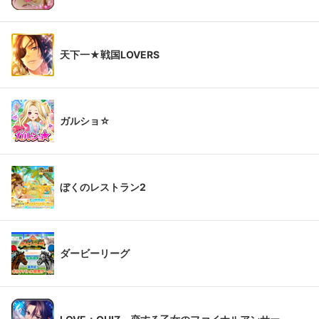
天下一★戦国LOVERS
ガルショ☆
ぼくのレストラン2
ダービーリーグ