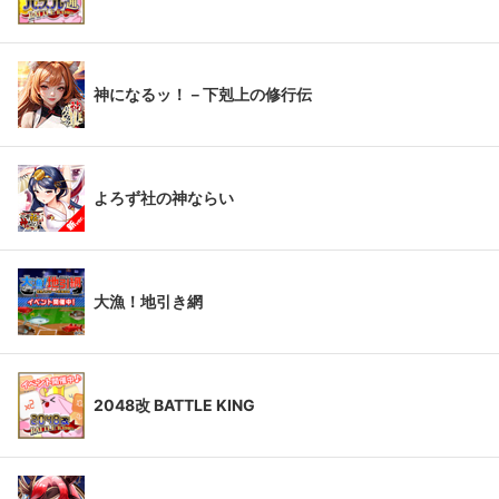
神になるッ！－下剋上の修行伝
よろず社の神ならい
大漁！地引き網
2048改 BATTLE KING