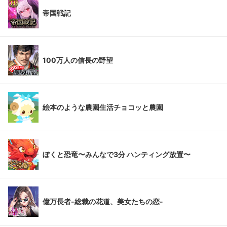
帝国戦記
100万人の信長の野望
絵本のような農園生活チョコッと農園
ぼくと恐竜〜みんなで3分 ハンティング放置〜
億万長者-総裁の花道、美女たちの恋-