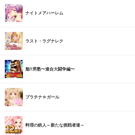
ナイトメアハーレム
ラスト・ラグナレク
魁!!男塾〜連合大闘争編〜
プラチナ☆ガール
料理の鉄人～新たな挑戦者達～