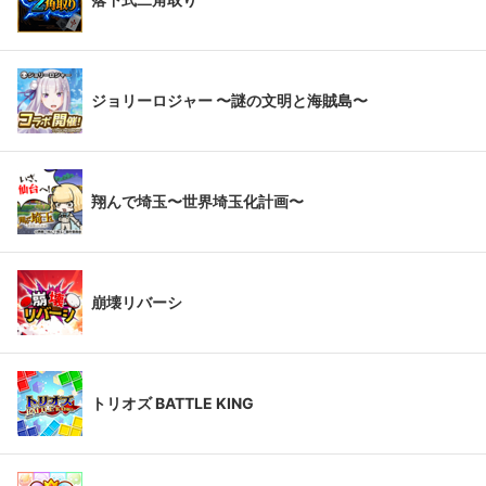
ジョリーロジャー 〜謎の文明と海賊島〜
翔んで埼玉〜世界埼玉化計画〜
崩壊リバーシ
トリオズ BATTLE KING