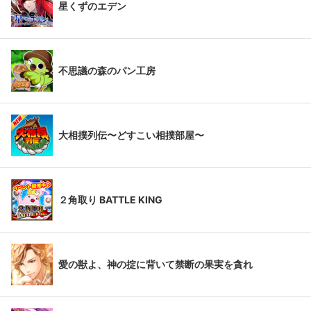
星くずのエデン
不思議の森のパン工房
大相撲列伝〜どすこい相撲部屋〜
２角取り BATTLE KING
愛の獣よ、神の掟に背いて禁断の果実を貪れ