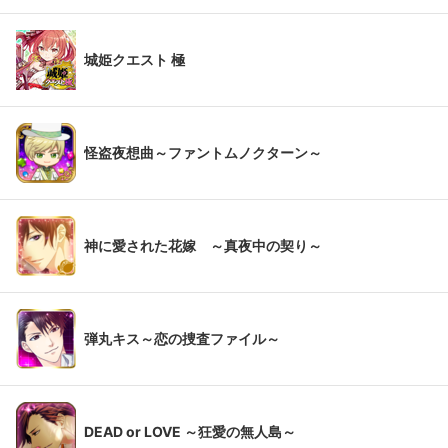
城姫クエスト 極
怪盗夜想曲～ファントムノクターン～
神に愛された花嫁 ～真夜中の契り～
弾丸キス～恋の捜査ファイル～
DEAD or LOVE ～狂愛の無人島～