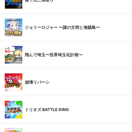
ジョリーロジャー 〜謎の文明と海賊島〜
翔んで埼玉〜世界埼玉化計画〜
崩壊リバーシ
トリオズ BATTLE KING