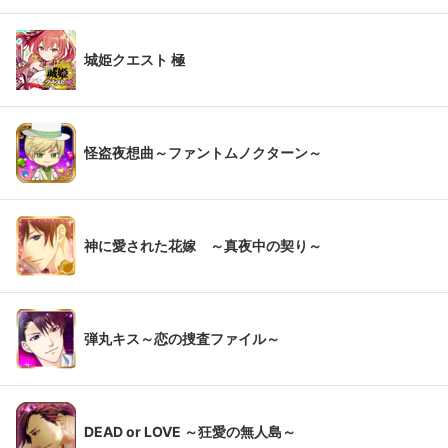
城姫クエスト 極
怪盗夜想曲～ファントムノクターン～
神に愛された花嫁 ～真夜中の契り～
弾丸キス～恋の捜査ファイル～
DEAD or LOVE ～狂愛の無人島～