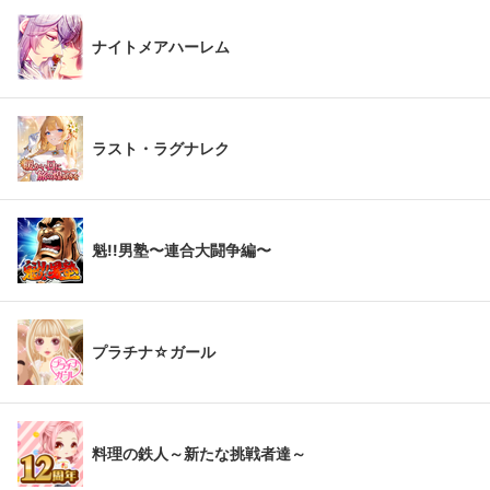
ナイトメアハーレム
ラスト・ラグナレク
魁!!男塾〜連合大闘争編〜
プラチナ☆ガール
料理の鉄人～新たな挑戦者達～