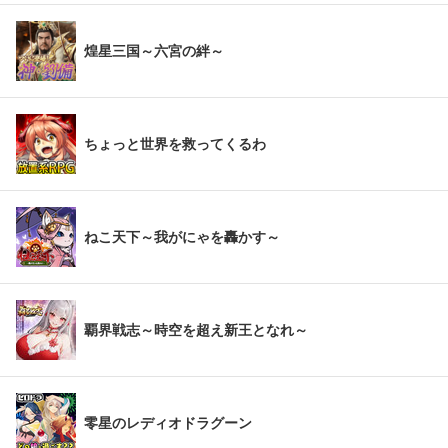
煌星三国～六宮の絆～
ちょっと世界を救ってくるわ
ねこ天下～我がにゃを轟かす～
覇界戦志～時空を超え新王となれ～
零星のレディオドラグーン