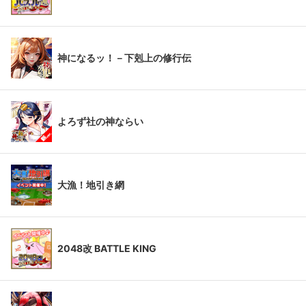
神になるッ！－下剋上の修行伝
よろず社の神ならい
大漁！地引き網
2048改 BATTLE KING