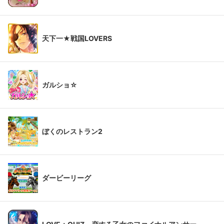
天下一★戦国LOVERS
ガルショ☆
ぼくのレストラン2
ダービーリーグ