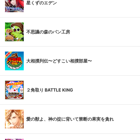
星くずのエデン
不思議の森のパン工房
大相撲列伝〜どすこい相撲部屋〜
２角取り BATTLE KING
愛の獣よ、神の掟に背いて禁断の果実を貪れ