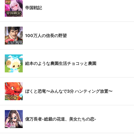
帝国戦記
100万人の信長の野望
絵本のような農園生活チョコッと農園
ぼくと恐竜〜みんなで3分 ハンティング放置〜
億万長者-総裁の花道、美女たちの恋-