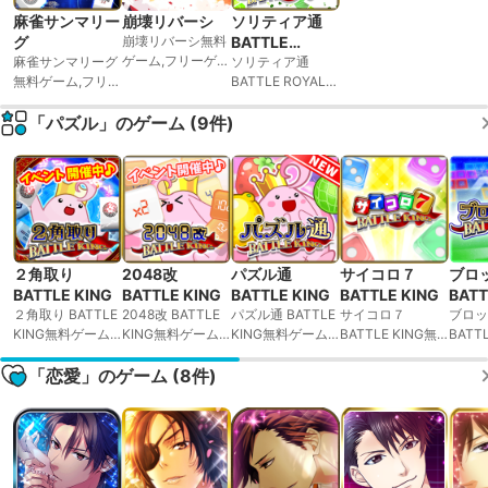
の料理が目を疑う
麻雀サンマリー
崩壊リバーシ
ソリティア通
ほどのイラストの
グ
崩壊リバーシ無料
BATTLE
クオリティと圧倒
ゲーム,フリーゲー
麻雀サンマリーグ
ROYAL
ソリティア通
的なボリュームで
ムサイト「ゲソて
無料ゲーム,フリー
BATTLE ROYAL無
登場。毎月100種
ん」のカード・ボ
ゲームサイト「ゲ
料ゲーム,フリーゲ
類以上の新アイテ
ードです。
ソてん」のカー
「パズル」のゲーム (
9
件)
ームサイト「ゲソ
ム追加とイベント
ド・ボードです。
てん」のカード・
が随時開催され、
ボードです。
いつ遊んでも新鮮
で飽きることがあ
りません。インス
トール不要・登録
無料！PC・スマ
ホ、デバイス問わ
２角取り
2048改
パズル通
サイコロ７
ブロ
ずゲームが気軽に
BATTLE KING
BATTLE KING
BATTLE KING
BATTLE KING
BATT
楽しめます。
２角取り BATTLE
2048改 BATTLE
パズル通 BATTLE
サイコロ７
ブロッ
KING無料ゲーム,
KING無料ゲーム,
KING無料ゲーム,
BATTLE KING無
BATT
フリーゲームサイ
フリーゲームサイ
フリーゲームサイ
料ゲーム,フリーゲ
料ゲー
ト「ゲソてん」の
「恋愛」のゲーム (
ト「ゲソてん」の
8
件)
ト「ゲソてん」の
ームサイト「ゲソ
ームサ
パズルです。
パズルです。
パズルです。
てん」のパズルで
てん」
す。
す。