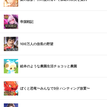
帝国戦記
100万人の信長の野望
絵本のような農園生活チョコッと農園
ぼくと恐竜〜みんなで3分 ハンティング放置〜