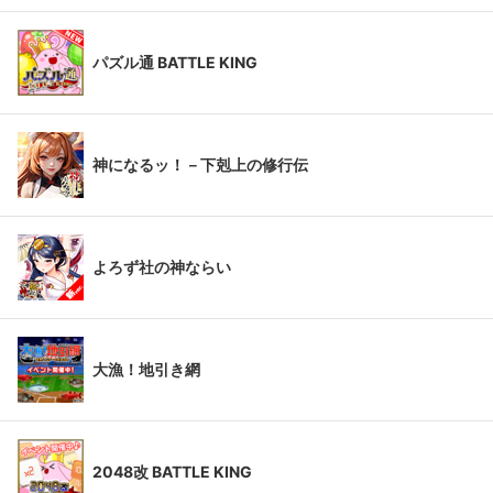
パズル通 BATTLE KING
神になるッ！－下剋上の修行伝
よろず社の神ならい
大漁！地引き網
2048改 BATTLE KING