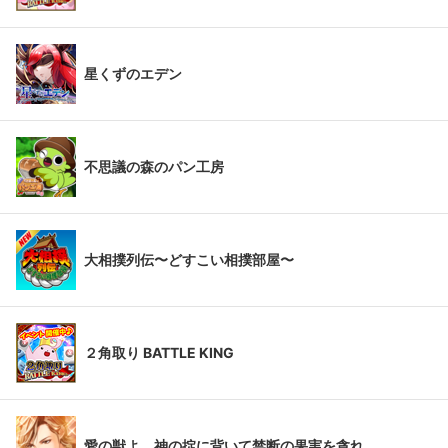
星くずのエデン
不思議の森のパン工房
大相撲列伝〜どすこい相撲部屋〜
２角取り BATTLE KING
愛の獣よ、神の掟に背いて禁断の果実を貪れ