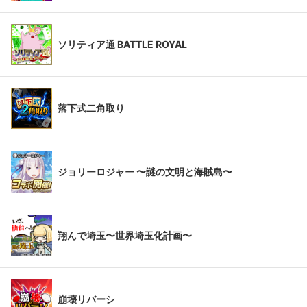
ソリティア通 BATTLE ROYAL
落下式二角取り
ジョリーロジャー 〜謎の文明と海賊島〜
翔んで埼玉〜世界埼玉化計画〜
崩壊リバーシ