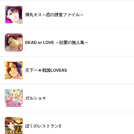
弾丸キス～恋の捜査ファイル～
DEAD or LOVE ～狂愛の無人島～
天下一★戦国LOVERS
ガルショ☆
ぼくのレストラン2