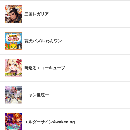
三国レガリア
育犬パズル わんワン
時巡るエコーキューブ
ニャン世統一
エルダーサインAwakening