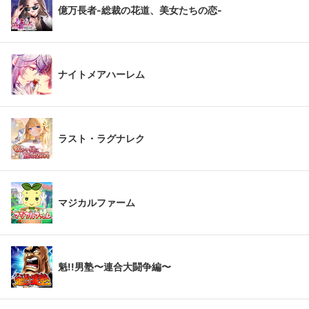
億万長者-総裁の花道、美女たちの恋-
ナイトメアハーレム
ラスト・ラグナレク
マジカルファーム
魁!!男塾〜連合大闘争編〜