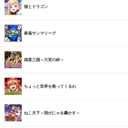
猫とドラゴン
麻雀サンマリーグ
煌星三国～六宮の絆～
ちょっと世界を救ってくるわ
ねこ天下～我がにゃを轟かす～