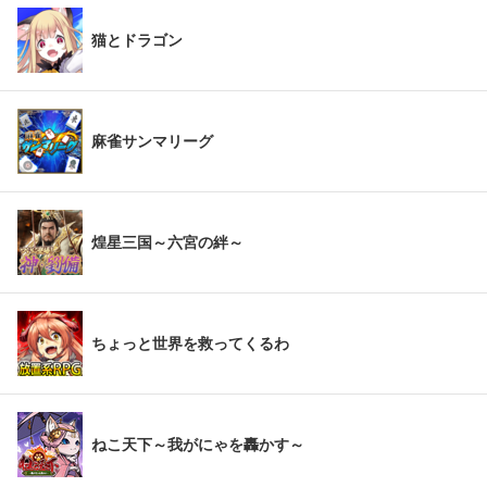
猫とドラゴン
麻雀サンマリーグ
煌星三国～六宮の絆～
ちょっと世界を救ってくるわ
ねこ天下～我がにゃを轟かす～