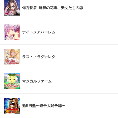
億万長者-総裁の花道、美女たちの恋-
ナイトメアハーレム
ラスト・ラグナレク
マジカルファーム
魁!!男塾〜連合大闘争編〜