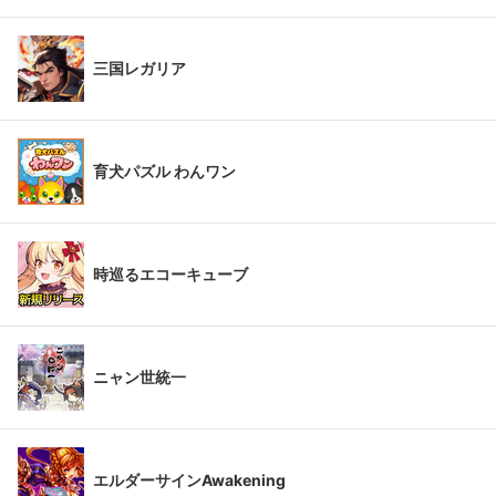
三国レガリア
育犬パズル わんワン
時巡るエコーキューブ
ニャン世統一
エルダーサインAwakening