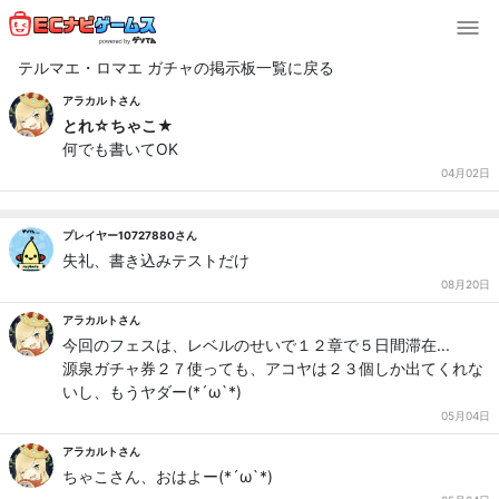
テルマエ・ロマエ ガチャの掲示板一覧に戻る
アラカルトさん
とれ☆ちゃこ★
何でも書いてOK
04月02日
プレイヤー10727880さん
失礼、書き込みテストだけ
08月20日
アラカルトさん
今回のフェスは、レベルのせいで１２章で５日間滞在...
源泉ガチャ券２７使っても、アコヤは２３個しか出てくれな
いし、もうヤダー(*´ω`*)
05月04日
アラカルトさん
ちゃこさん、おはよー(*´ω`*)