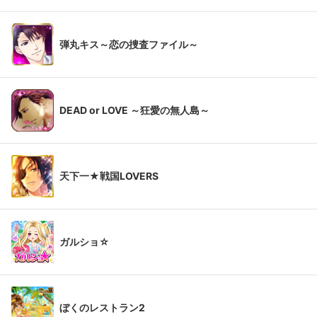
弾丸キス～恋の捜査ファイル～
DEAD or LOVE ～狂愛の無人島～
天下一★戦国LOVERS
ガルショ☆
ぼくのレストラン2