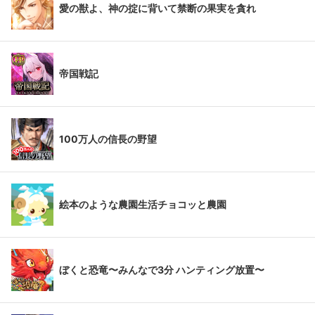
愛の獣よ、神の掟に背いて禁断の果実を貪れ
帝国戦記
100万人の信長の野望
絵本のような農園生活チョコッと農園
ぼくと恐竜〜みんなで3分 ハンティング放置〜