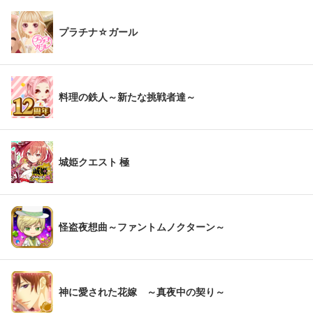
プラチナ☆ガール
料理の鉄人～新たな挑戦者達～
城姫クエスト 極
怪盗夜想曲～ファントムノクターン～
神に愛された花嫁 ～真夜中の契り～