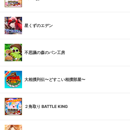
星くずのエデン
不思議の森のパン工房
大相撲列伝〜どすこい相撲部屋〜
２角取り BATTLE KING