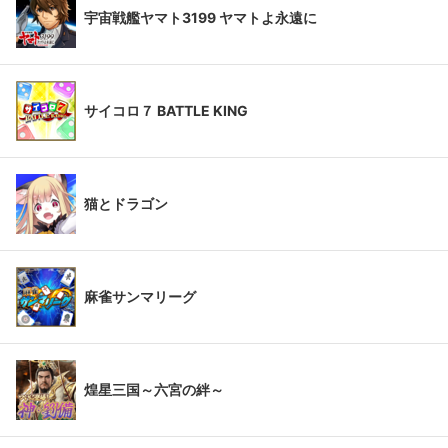
宇宙戦艦ヤマト3199 ヤマトよ永遠に
サイコロ７ BATTLE KING
猫とドラゴン
麻雀サンマリーグ
煌星三国～六宮の絆～