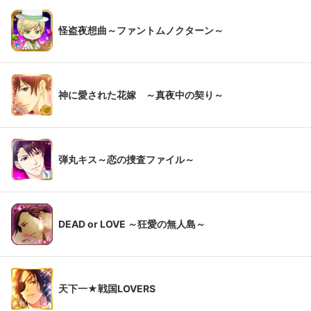
怪盗夜想曲～ファントムノクターン～
神に愛された花嫁 ～真夜中の契り～
弾丸キス～恋の捜査ファイル～
DEAD or LOVE ～狂愛の無人島～
天下一★戦国LOVERS