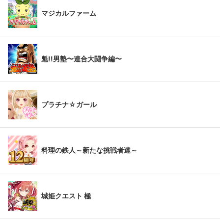
マジカルファーム
魁!!男塾〜連合大闘争編〜
プラチナ☆ガール
料理の鉄人～新たな挑戦者達～
城姫クエスト 極