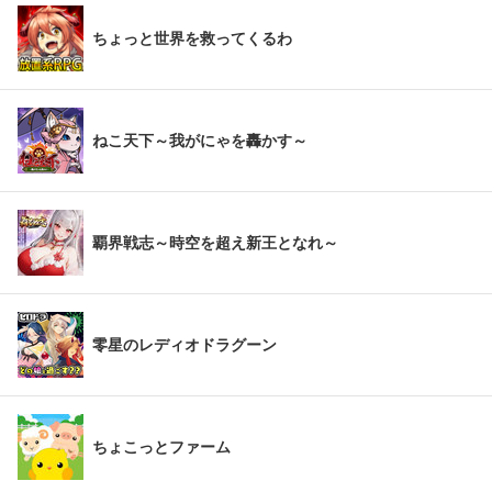
ちょっと世界を救ってくるわ
ねこ天下～我がにゃを轟かす～
覇界戦志～時空を超え新王となれ～
零星のレディオドラグーン
ちょこっとファーム