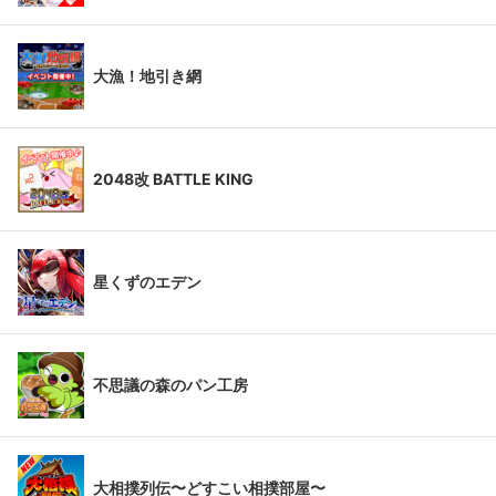
大漁！地引き網
2048改 BATTLE KING
星くずのエデン
不思議の森のパン工房
大相撲列伝〜どすこい相撲部屋〜