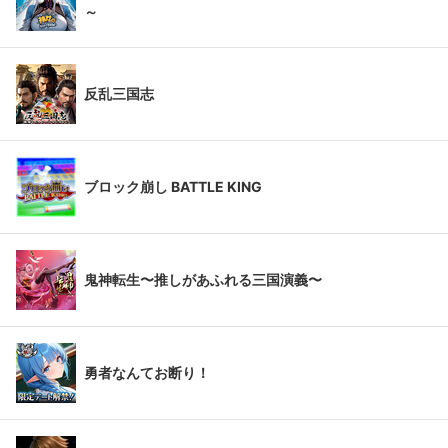
～
反乱三国志
ブロック崩し BATTLE KING
鬼神転生〜推しがあふれる三国演義〜
勇者なんてお断り！