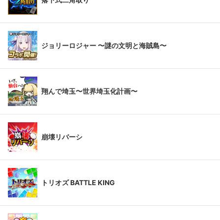
ジョリーロジャー 〜謎の文明と海賊島〜
翔んで埼玉〜世界埼玉化計画〜
崩壊リバーシ
トリオズ BATTLE KING