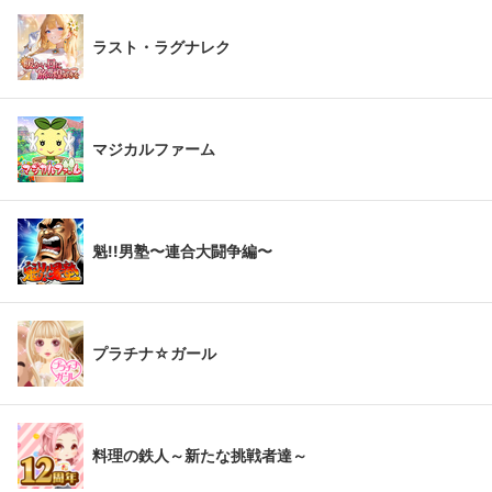
ラスト・ラグナレク
マジカルファーム
魁!!男塾〜連合大闘争編〜
プラチナ☆ガール
料理の鉄人～新たな挑戦者達～