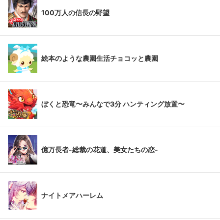
100万人の信長の野望
絵本のような農園生活チョコッと農園
ぼくと恐竜〜みんなで3分 ハンティング放置〜
億万長者-総裁の花道、美女たちの恋-
ナイトメアハーレム