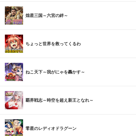
煌星三国～六宮の絆～
ちょっと世界を救ってくるわ
ねこ天下～我がにゃを轟かす～
覇界戦志～時空を超え新王となれ～
零星のレディオドラグーン