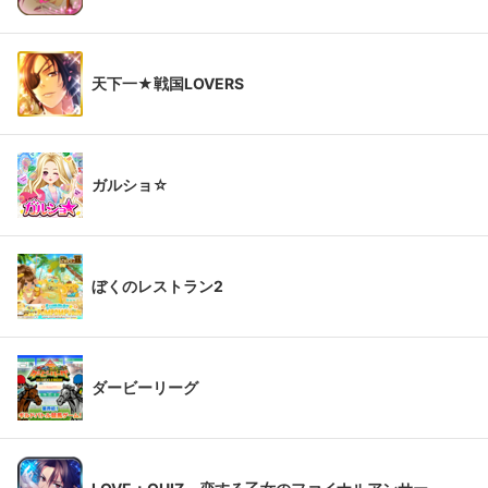
天下一★戦国LOVERS
ガルショ☆
ぼくのレストラン2
ダービーリーグ