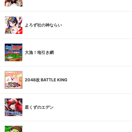
よろず社の神ならい
大漁！地引き網
2048改 BATTLE KING
星くずのエデン