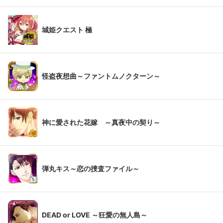
城姫クエスト 極
怪盗夜想曲～ファントムノクターン～
神に愛された花嫁 ～真夜中の契り～
弾丸キス～恋の捜査ファイル～
DEAD or LOVE ～狂愛の無人島～