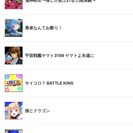
鬼神転生〜推しがあふれる三国演義〜
勇者なんてお断り！
宇宙戦艦ヤマト3199 ヤマトよ永遠に
サイコロ７ BATTLE KING
猫とドラゴン