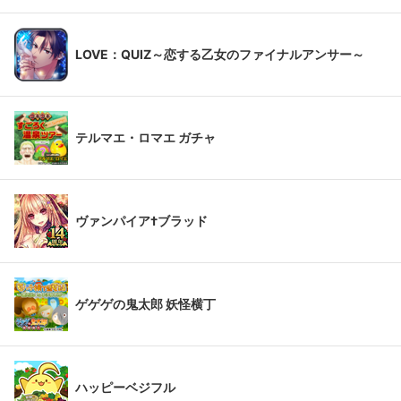
LOVE：QUIZ～恋する乙女のファイナルアンサー～
テルマエ・ロマエ ガチャ
ヴァンパイア†ブラッド
ゲゲゲの鬼太郎 妖怪横丁
ハッピーベジフル