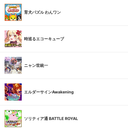
育犬パズル わんワン
時巡るエコーキューブ
ニャン世統一
エルダーサインAwakening
ソリティア通 BATTLE ROYAL