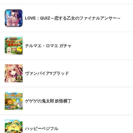
LOVE：QUIZ～恋する乙女のファイナルアンサー～
テルマエ・ロマエ ガチャ
ヴァンパイア†ブラッド
ゲゲゲの鬼太郎 妖怪横丁
ハッピーベジフル