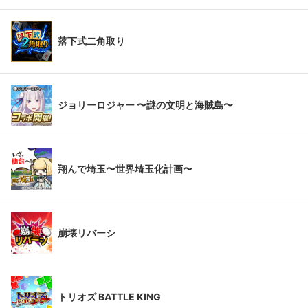
落下式二角取り
ジョリーロジャー 〜謎の文明と海賊島〜
翔んで埼玉〜世界埼玉化計画〜
崩壊リバーシ
トリオズ BATTLE KING