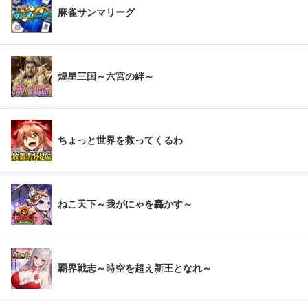
麻雀サンマリーグ
煌星三国～六宮の絆～
ちょっと世界を救ってくるわ
ねこ天下～我がにゃを轟かす～
覇界戦志～時空を超え新王となれ～