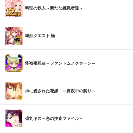
料理の鉄人～新たな挑戦者達～
城姫クエスト 極
怪盗夜想曲～ファントムノクターン～
神に愛された花嫁 ～真夜中の契り～
弾丸キス～恋の捜査ファイル～