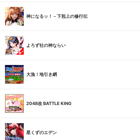
神になるッ！－下剋上の修行伝
よろず社の神ならい
大漁！地引き網
2048改 BATTLE KING
星くずのエデン