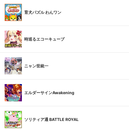
育犬パズル わんワン
時巡るエコーキューブ
ニャン世統一
エルダーサインAwakening
ソリティア通 BATTLE ROYAL