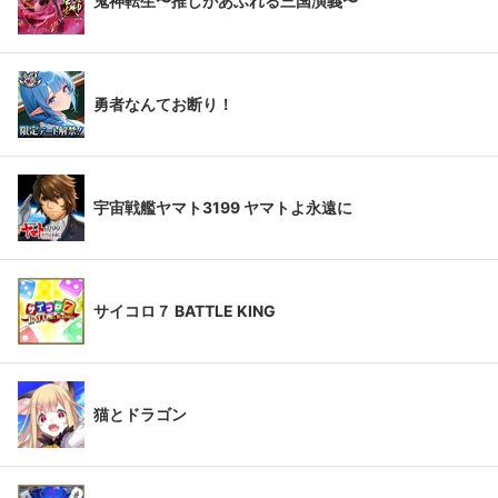
鬼神転生〜推しがあふれる三国演義〜
勇者なんてお断り！
宇宙戦艦ヤマト3199 ヤマトよ永遠に
サイコロ７ BATTLE KING
猫とドラゴン