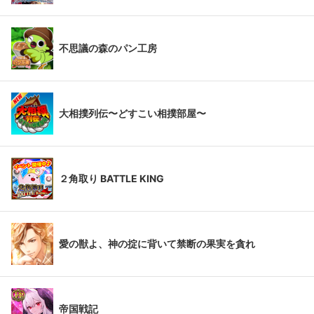
不思議の森のパン工房
大相撲列伝〜どすこい相撲部屋〜
２角取り BATTLE KING
愛の獣よ、神の掟に背いて禁断の果実を貪れ
帝国戦記