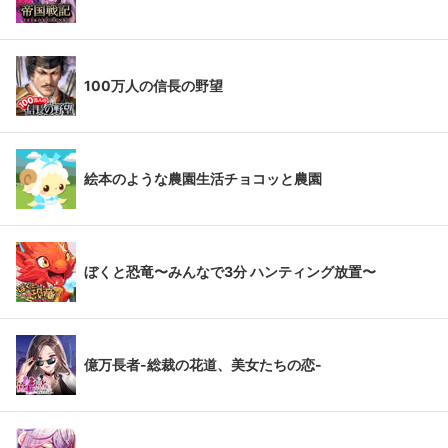
100万人の信長の野望
絵本のような農園生活チョコッと農園
ぼくと恐竜〜みんなで3分 ハンティング放置〜
億万長者-総裁の花道、美女たちの恋-