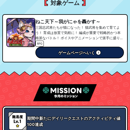
対象ゲーム
ねこ天下～我がにゃを轟かす～
三国志武将たちが猫になった！ 猫武将を集めて育てよ
う！ 育成は放置で気軽に！ 編成が重要で戦略的かつ本
格派なバトル！ ボイスやアニメーションで派手に盛り上
がる！ ギルドで仲間と交流し、領地を拡張して強くなり
RPG
自分だけの天下を目指そう！ ■参加声優 堀内 隼人 / 犬
ゲームページへいく
塚いちご 和泉沙依 / 菜月なこ / 雅之 雅之 / 吉田瑞希 / 久
賀 稜大 / 井之上賢 / 添依音ルシヤ / ホリヘイリ / 天房 或
叶 / コガリョータ / 天ヶ瀬白 / みそ汁 / 柚汰ぽち
期間中新たにデイリークエストのアクティビティ値
100達成