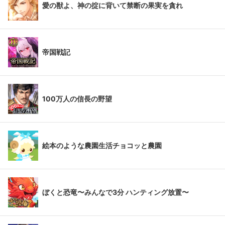
愛の獣よ、神の掟に背いて禁断の果実を貪れ
帝国戦記
100万人の信長の野望
絵本のような農園生活チョコッと農園
ぼくと恐竜〜みんなで3分 ハンティング放置〜