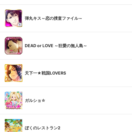
弾丸キス～恋の捜査ファイル～
DEAD or LOVE ～狂愛の無人島～
天下一★戦国LOVERS
ガルショ☆
ぼくのレストラン2