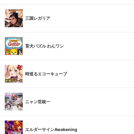
三国レガリア
育犬パズル わんワン
時巡るエコーキューブ
ニャン世統一
エルダーサインAwakening