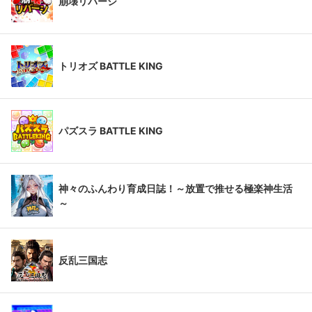
崩壊リバーシ
トリオズ BATTLE KING
パズスラ BATTLE KING
神々のふんわり育成日誌！～放置で推せる極楽神生活
～
反乱三国志