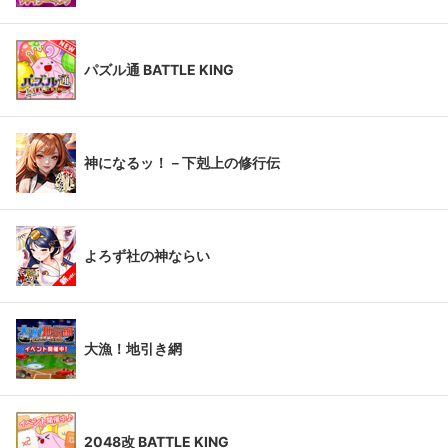
パズル通 BATTLE KING
神になるッ！－下剋上の修行伝
よろず社の神ならい
大漁！地引き網
2048改 BATTLE KING