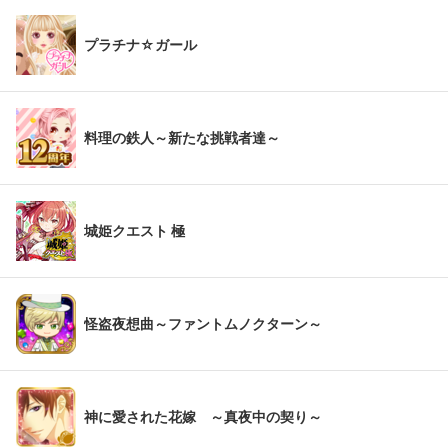
プラチナ☆ガール
料理の鉄人～新たな挑戦者達～
城姫クエスト 極
怪盗夜想曲～ファントムノクターン～
神に愛された花嫁 ～真夜中の契り～