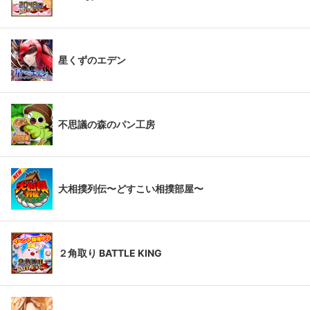
星くずのエデン
不思議の森のパン工房
大相撲列伝〜どすこい相撲部屋〜
２角取り BATTLE KING