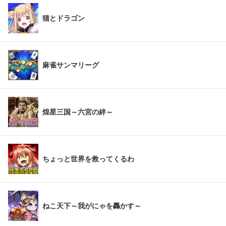
猫とドラゴン
麻雀サンマリーグ
煌星三国～六宮の絆～
ちょっと世界を救ってくるわ
ねこ天下～我がにゃを轟かす～