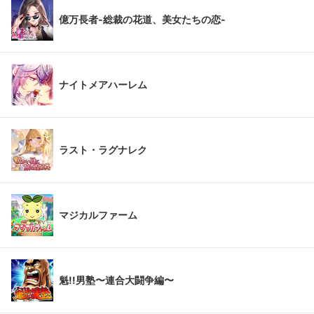
億万長者-総裁の花道、美女たちの恋-
ナイトメアハーレム
ラスト・ラグナレク
マジカルファーム
魁!!男塾〜連合大闘争編〜